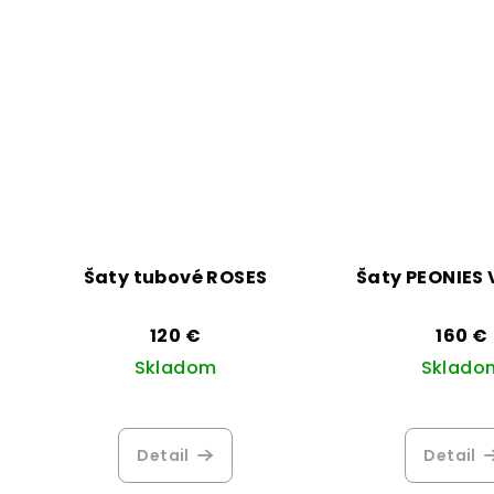
Šaty tubové ROSES
Šaty PEONIES 
120 €
160 €
Skladom
Sklado
Priemerné
Pri
hodnotenie
hod
Detail
Detail
produktu
pro
je
je