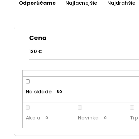
Odporúčame
Najlacnejšie
Najdrahšie
a
d
e
Cena
n
i
120
€
e
p
r
Na sklade
80
o
d
Akcia
Novinka
Tip
0
0
u
k