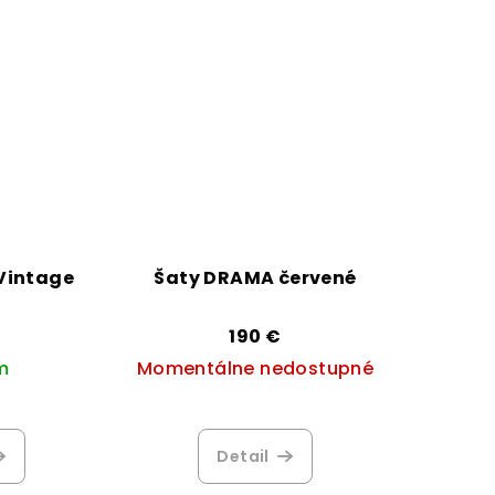
Vintage
Šaty DRAMA červené
190 €
m
Momentálne nedostupné
emerné
Priemerné
notenie
hodnotenie
Detail
duktu
produktu
je