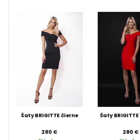
t
V
o
ý
v
p
i
s
p
r
o
d
Šaty BRIGITTE čierne
Šaty BRIGITTE
u
k
280 €
280 €