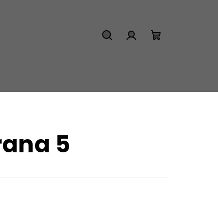
Hľadať
Prihlásenie
Nákupný
košík
trana 5