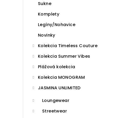
Sukne
p
Komplety
a
n
Legíny/Nohavice
e
Novinky
l
Kolekcia Timeless Couture
Kolekcia Summer Vibes
Plážová kolekcia
Kolekcia MONOGRAM
JASMINA UNLIMITED
Loungewear
Streetwear