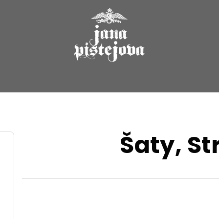
Šaty
, S
R