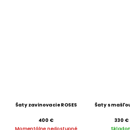
3,7
3,1
z
z
5
5
hviezdičiek.
hvi
Šaty zavinovacie ROSES
Šaty s mašľo
400 €
330 €
Momentálne nedostupné
Sklado