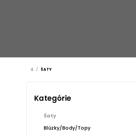
Prejsť
na
obsah
/
ŠATY
DOMOV
B
o
Kategórie
Preskočiť
kategórie
č
Šaty
n
Blúzky/Body/Topy
ý