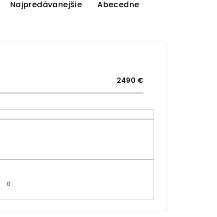
Najpredávanejšie
Abecedne
2490
€
0