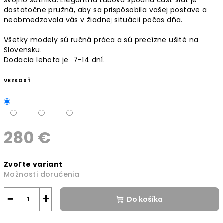
dostatočne pružná, aby sa prispôsobila vašej postave a
neobmedzovala vás v žiadnej situácii počas dňa.
Všetky modely sú ručná práca a sú precízne ušité na
Slovensku.
Dodacia lehota je 7-14 dní.
VEĽKOSŤ
280 €
Jednotková
Zvoľte variant
cena:
Možnosti doručenia
−
+
Do košíka