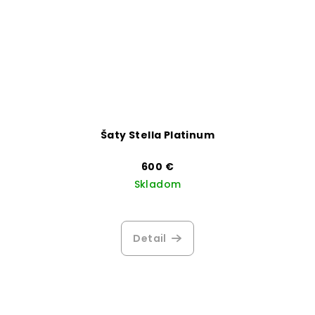
Šaty Stella Platinum
600 €
Skladom
Priemerné
hodnotenie
produktu
Detail
je
4,0
z
5
hviezdičiek.