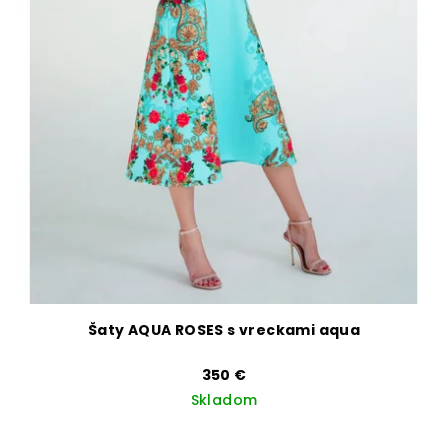
Šaty AQUA ROSES s vreckami aqua
350 €
Skladom
Priemerné