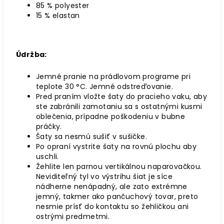
85 % polyester
15 % elastan
Údržba:
Jemné pranie na prádlovom programe pri
teplote 30
°C
. Jemné odstreďovanie.
Pred praním vložte šaty do pracieho vaku, aby
ste zabránili zamotaniu sa s ostatnými kusmi
oblečenia, prípadne poškodeniu v bubne
práčky.
Šaty sa nesmú sušiť v sušičke.
Po opraní vystrite šaty na rovnú plochu aby
uschli.
Žehlite len parnou vertikálnou naparovačkou.
Neviditeľný tyl vo výstrihu šiat je síce
nádherne nenápadný, ale zato extrémne
jemný, takmer ako pančuchový tovar, preto
nesmie prísť do kontaktu so žehličkou ani
ostrými predmetmi.