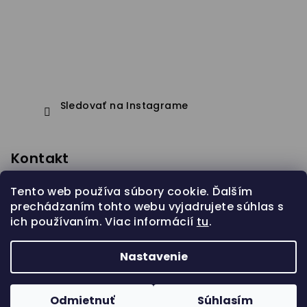
Sledovať na Instagrame
Kontakt
eshop
@
janapistejova.com
Tento web používa súbory cookie. Ďalším
prechádzaním tohto webu vyjadrujete súhlas s
ich používaním. Viac informácií
tu
.
Nastavenie
Copyright 2026
Jana Pistejova
. Všetky práva
vyhradené.
Odmietnuť
Súhlasím