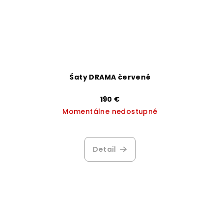
Šaty DRAMA červené
190 €
Momentálne nedostupné
Priemerné
hodnotenie
produktu
Detail
je
3,1
z
5
hviezdičiek.