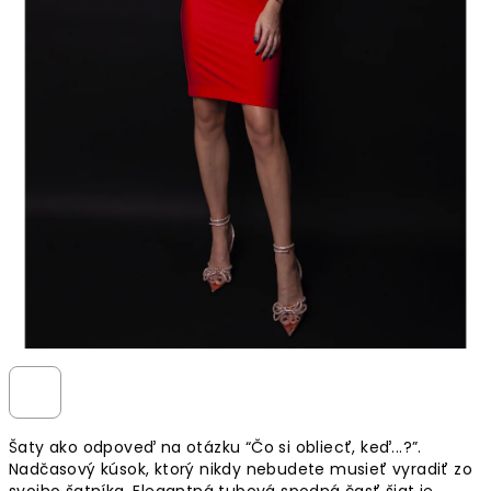
Šaty ako odpoveď na otázku “Čo si obliecť, keď...?”.
Nadčasový kúsok, ktorý nikdy nebudete musieť vyradiť zo
svojho šatníka. Elegantná
tubová spodná časť šiat je