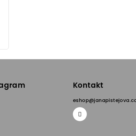
tagram
Kontakt
eshop
@
janapistejova.