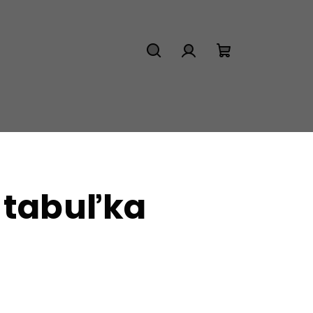
Hľadať
Prihlásenie
Nákupný
košík
 tabuľka