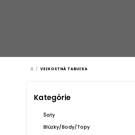
Prejsť
na
obsah
/
VEĽKOSTNÁ TABUĽKA
DOMOV
B
o
Kategórie
Preskočiť
kategórie
č
Šaty
n
Blúzky/Body/Topy
ý