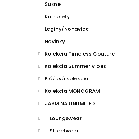
Sukne
p
Komplety
a
n
Legíny/Nohavice
e
Novinky
l
Kolekcia Timeless Couture
Kolekcia Summer Vibes
Plážová kolekcia
Kolekcia MONOGRAM
JASMINA UNLIMITED
Loungewear
Streetwear