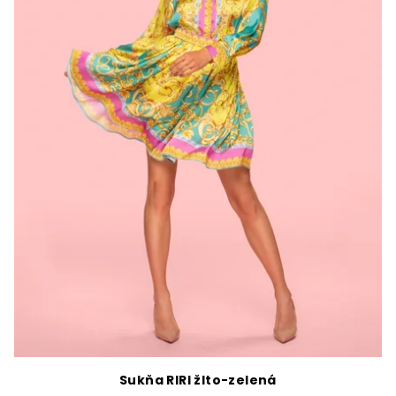
Sukňa RIRI žlto-zelená