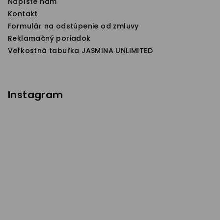
Napíšte nám
v
Kontakt
k
Formulár na odstúpenie od zmluvy
y
Reklamačný poriadok
v
Veľkostná tabuľka JASMINA UNLIMITED
ý
p
i
s
Instagram
u