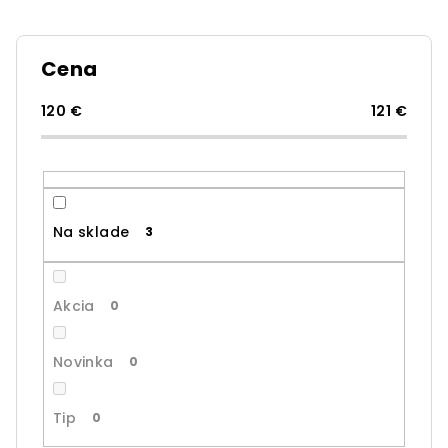
n
i
e
Cena
p
r
120
€
121
€
o
d
u
k
Na sklade
3
t
o
v
Akcia
0
Novinka
0
Tip
0