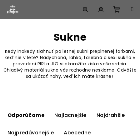
Prejsť
na
obsah
Nákup
Hľadať
Prihlásenie
Sukne
košík
Kedy inokedy siahnuť po letnej sukni preplnenej farbami,
keď nie v lete? Nadýchaná, ľahká, farebná a sexi sukňa v
prevedení RIRI a JLO si okamžite získa vaše srdcia.
Chladivý materiál sukne vás rozhodne nesklame. Odvážte
sa ukázať nohy, veď ich máte krásne!
R
a
Odporúčame
Najlacnejšie
Najdrahšie
d
e
Najpredávanejšie
Abecedne