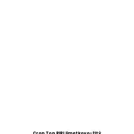
Crop Top RIRI limetkovo-žltý