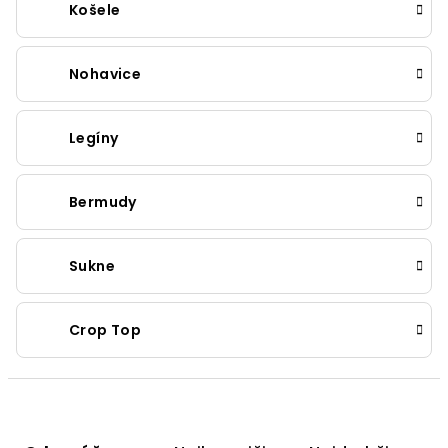
Košele
Nohavice
Legíny
Bermudy
Sukne
Crop Top
R