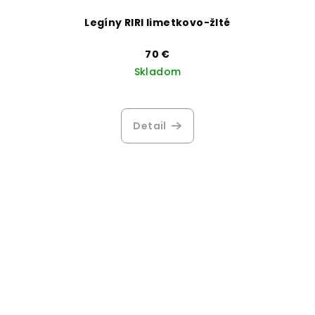
Legíny RIRI limetkovo-žlté
70 €
Skladom
Detail