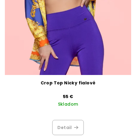
o
v
Crop Top Nicky fialové
55 €
Skladom
Detail