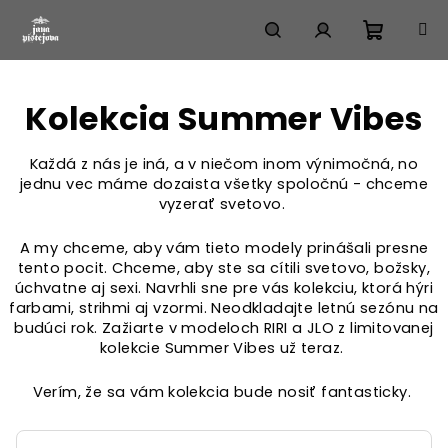
Prejsť
na
obsah
Nákup
Hľadať
Prihlásenie
Kolekcia Summer Vibes
košík
Každá z nás je iná, a v niečom inom výnimočná, no
jednu vec máme dozaista všetky spoločnú - chceme
vyzerať svetovo.
A my chceme, aby vám tieto modely prinášali presne
tento pocit. Chceme, aby ste sa cítili svetovo, božsky,
úchvatne aj sexi. Navrhli sne pre vás kolekciu, ktorá hýri
farbami, strihmi aj vzormi. Neodkladajte letnú sezónu na
budúci rok. Zažiarte v modeloch RIRI a JLO z limitovanej
kolekcie Summer Vibes už teraz.
Verím, že sa vám kolekcia bude nosiť fantasticky.