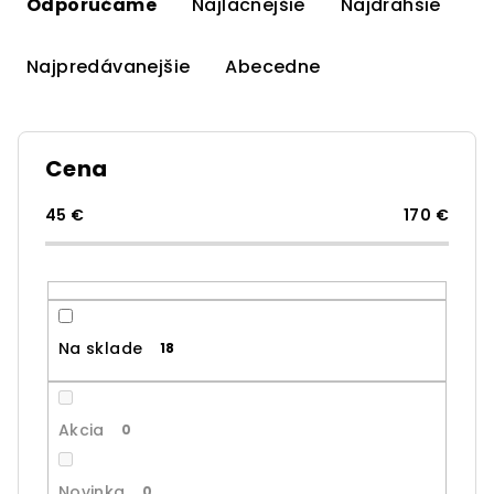
a
Odporúčame
Najlacnejšie
Najdrahšie
d
e
Najpredávanejšie
Abecedne
n
i
e
Cena
p
r
45
€
170
€
o
d
u
k
Na sklade
18
t
o
v
Akcia
0
Novinka
0