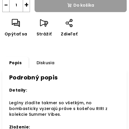
−
+
Do košíka
Opýtať sa
Strážiť
Zdieľať
Popis
Diskusia
Podrobný popis
Detaily:
Legíny zladíte takmer so všetkým, no
bombasticky vyzerajú práve s košeľou RIRI z
kolekcie Summer Vibes.
Zloženie: