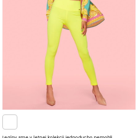
Legíny sme v letnej kolekcii jednoducho nemohli