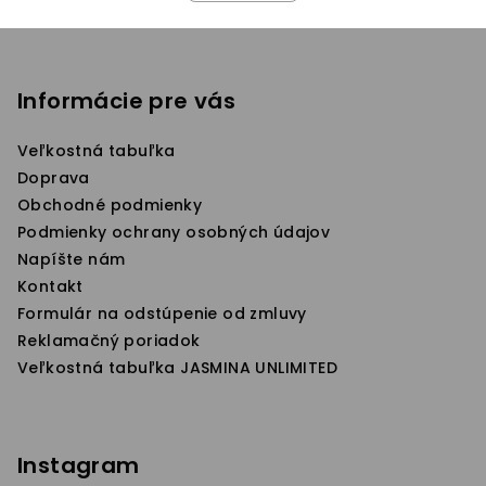
Z
á
p
Informácie pre vás
ä
Veľkostná tabuľka
t
Doprava
i
Obchodné podmienky
e
Podmienky ochrany osobných údajov
Napíšte nám
Kontakt
Formulár na odstúpenie od zmluvy
Reklamačný poriadok
Veľkostná tabuľka JASMINA UNLIMITED
Instagram