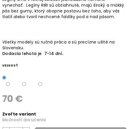
vynechať. Legíny RIRI sú obtiahnuté, majú široký a mäkký
pás bez gumy, ktorý obopne postavu bez toho, aby vás
tlačil alebo tvoril nechcené faldíky pod a nad pásom.
Všetky modely sú ručná práca a sú precízne ušité na
Slovensku.
Dodacia lehota je 7-14 dní.
VEĽKOSŤ
70 €
Jednotková
Zvoľte variant
cena:
Možnosti doručenia