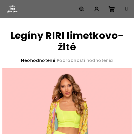
Prejsť
na
obsah
Nákup
Hľadať
Prihlásenie
Legíny RIRI limetkovo-
košík
žlté
Priemerné
Neohodnotené
Podrobnosti hodnotenia
hodnotenie
produktu
je
0,0
z
5
hviezdičiek.