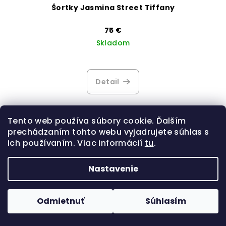
Šortky Jasmina Street Tiffany
75 €
Skladom
Priemerné
hodnotenie
produktu
Detail
je
2,8
z
5
Tento web používa súbory cookie. Ďalším
hviezdičiek.
prechádzaním tohto webu vyjadrujete súhlas s
ich používaním. Viac informácií
tu
.
Nastavenie
Odmietnuť
Súhlasím