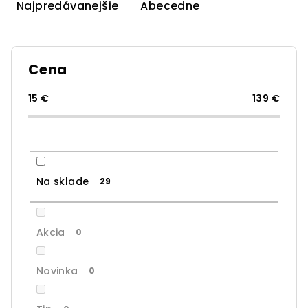
e
Najpredávanejšie
Abecedne
n
i
e
Cena
p
r
15
€
139
€
o
d
u
k
Na sklade
29
t
o
v
Akcia
0
Novinka
0