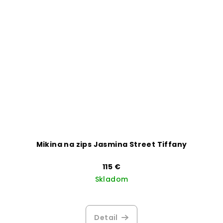
Mikina na zips Jasmina Street Tiffany
115 €
Skladom
Priemerné
hodnotenie
produktu
Detail