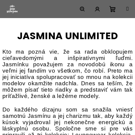
Prejsť
na
obsah
Nákup
Hľadať
Prihlásenie
B
JASMINA UNLIMITED
košík
o
č
Kto ma pozná vie, že sa rada obklopujem
n
cieľavedomými a inšpiratívnymi ľuďmi.
Jasmínku považujem za novodobú ikonu a
ý
veľmi jej fandím vo všetkom, čo robí. Preto ma
p
jej iniciatíva spolupracovať so mnou na kolekcii
a
modelov okamžite nadchla. Dnes sa teším, že
môžem písať tieto riadky a predstaviť vám tak
n
príťažlivé, ženské a ležérne modely.
e
l
Do každého dizajnu som sa snažila vniesť
samotnú Jasmínu a jej charizmu tak, aby každý
kúsok vyjadroval jej nekonečne energickú a
láskyplnú osobu. Spoločne sme si pre vás
pripravili až tri kolekcie: Loungewear kolekcia,