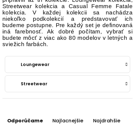
Streetwear kolekcia a Casual Femme Fatale
kolekcia. V každej kolekcii sa nachádza
niekoľko podkolekcií a predstavovať ich
budeme postupne. Pre každý set je definovaná
iná farebnosť. Ak dobré počítam, vybrať si
budete môcť z viac ako 80 modelov v letných a
sviežich farbách.
Loungewear
Streetwear
R
a
Odporúčame
Najlacnejšie
Najdrahšie
d