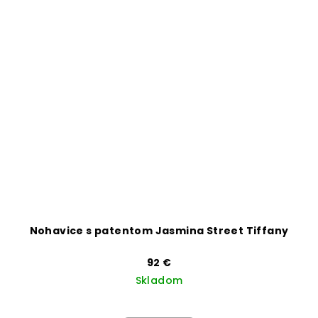
Nohavice s patentom Jasmina Street Tiffany
92 €
Skladom
Priemerné
hodnotenie