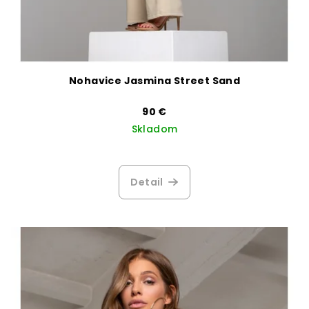
Nohavice Jasmina Street Sand
90 €
Skladom
Priemerné
hodnotenie
produktu
Detail
je
3,6
z
5
hviezdičiek.