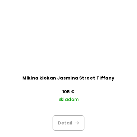
Mikina klokan Jasmina Street Tiffany
105 €
Skladom
Priemerné
hodnotenie
produktu
Detail
je
3,2