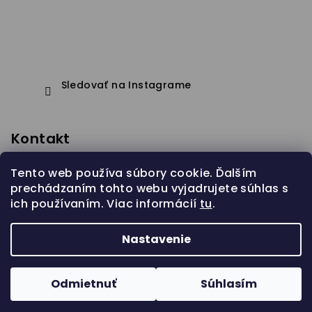
Sledovať na Instagrame
Kontakt
eshop
@
janapistejova.com
Tento web používa súbory cookie. Ďalším
prechádzaním tohto webu vyjadrujete súhlas s
ich používaním. Viac informácií
tu
.
Nastavenie
Copyright 2026
Jana Pistejova
. Všetky práva
vyhradené.
Odmietnuť
Súhlasím
Vytvoril Shoptet