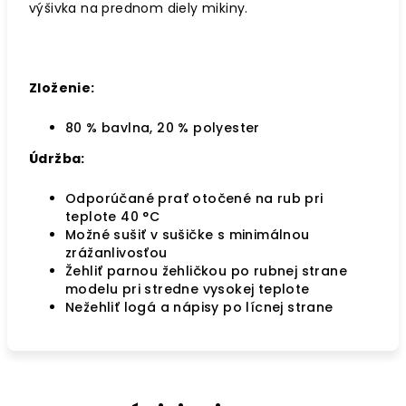
výšivka na prednom diely mikiny.
Zloženie:
80 % bavlna, 20 % polyester
Údržba:
Odporúčané prať otočené na rub pri
teplote 40
°C
Možné sušiť v sušičke s minimálnou
zrážanlivosťou
Žehliť parnou žehličkou po rubnej strane
modelu pri stredne vysokej teplote
Nežehliť logá a nápisy po lícnej strane