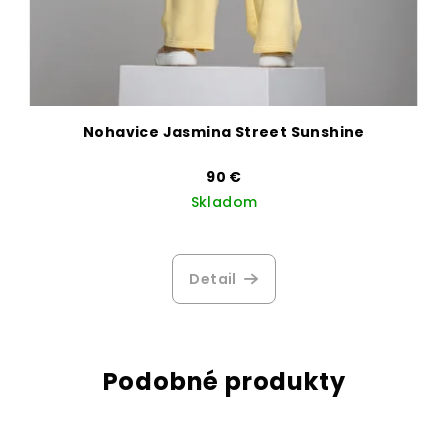
Nohavice Jasmina Street Sunshine
90 €
Skladom
Priemerné
hodnotenie
produktu
Detail
je
3,3
z
5
hviezdičiek.
Podobné produkty