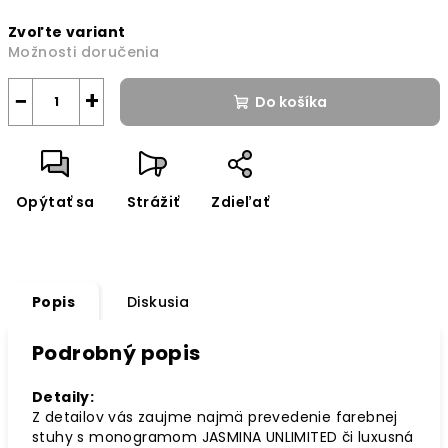
Jednotková
Zvoľte variant
cena:
Možnosti doručenia
−
+
Do košíka
Opýtať sa
Strážiť
Zdieľať
Popis
Diskusia
Podrobný popis
Detaily:
Z detailov vás zaujme najmä prevedenie farebnej
stuhy s monogramom JASMINA UNLIMITED či luxusná