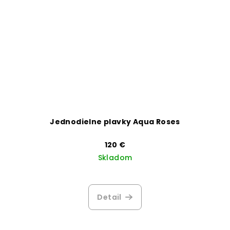
Jednodielne plavky Aqua Roses
120 €
Skladom
Priemerné
hodnotenie
produktu
Detail
je
3,8
z