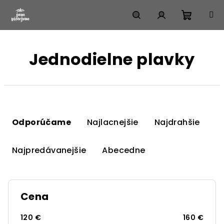
Prejsť
na
obsah
Nákup
Hľadať
Prihlásenie
Jednodielne plavky
košík
R
a
Odporúčame
Najlacnejšie
Najdrahšie
d
e
Najpredávanejšie
Abecedne
n
i
e
Cena
p
r
120
€
160
€