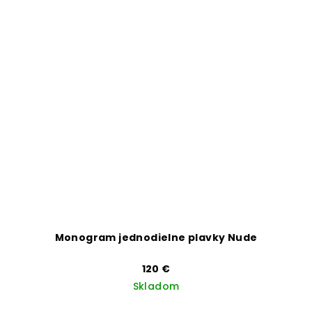
Monogram jednodielne plavky Nude
120 €
Skladom
Priemerné