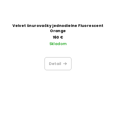
Velvet šnurovačky jednodielne Fluorescent
Orange
160 €
Skladom
Priemerné
hodnotenie
produktu
Detail
je
3,3
z
5
hviezdičiek.