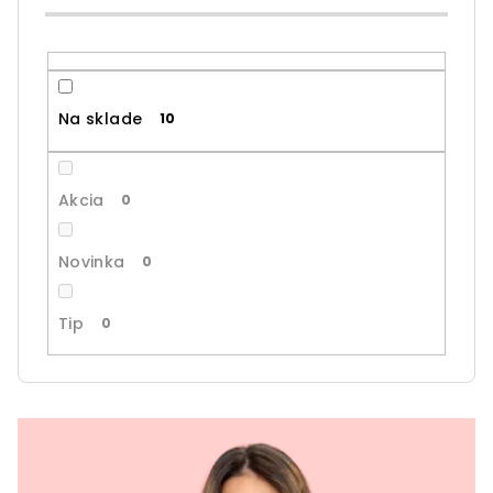
o
d
u
k
Na sklade
10
t
o
v
Akcia
0
Novinka
0
Tip
0
V
ý
p