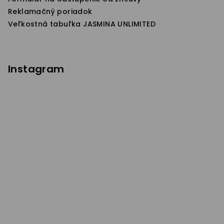
y
Reklamačný poriadok
v
Veľkostná tabuľka JASMINA UNLIMITED
ý
p
i
s
Instagram
u