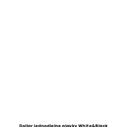
Dollar jednodielne plavky White&Black