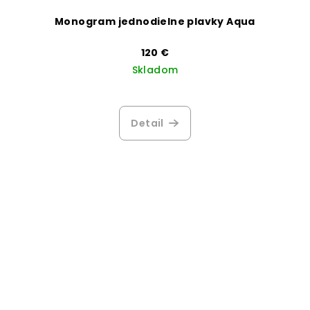
Monogram jednodielne plavky Aqua
120 €
Skladom
Priemerné
hodnotenie
produktu
Detail
je
4,3
z
5
hviezdičiek.