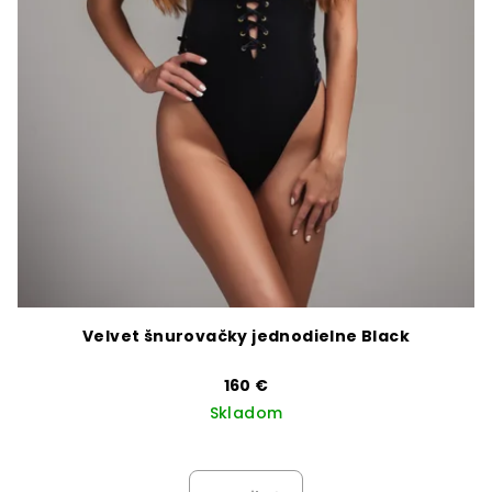
Velvet šnurovačky jednodielne Black
160 €
Skladom
Priemerné
hodnotenie