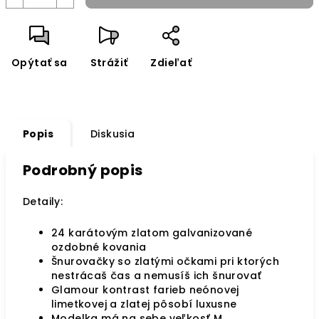
Opýtať sa
Strážiť
Zdieľať
Popis
Diskusia
Podrobný popis
Detaily:
24 karátovým zlatom galvanizované
ozdobné kovania
Šnurovačky so zlatými očkami pri ktorých
nestrácaš čas a nemusíš ich šnurovať
Glamour kontrast farieb neónovej
limetkovej a zlatej pôsobí luxusne
Modelka má na sebe veľkosť M