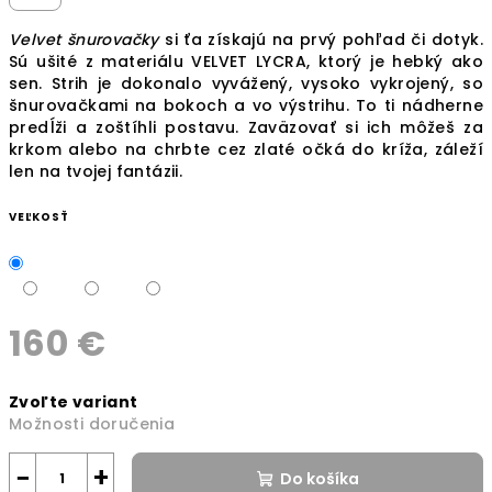
Velvet šnurovačky
si ťa získajú na prvý pohľad či dotyk.
Sú ušité z materiálu VELVET LYCRA, ktorý je hebký ako
sen. Strih je dokonalo vyvážený, vysoko vykrojený, so
šnurovačkami na bokoch a vo výstrihu. To ti nádherne
predĺži a zoštíhli postavu. Zaväzovať si ich môžeš za
krkom alebo na chrbte cez zlaté očká do kríža, záleží
len na tvojej fantázii.
VEĽKOSŤ
160 €
Jednotková
Zvoľte variant
cena:
Možnosti doručenia
−
+
Do košíka