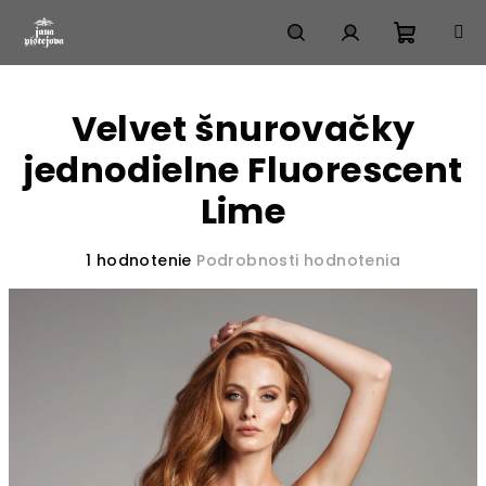
Prejsť
na
obsah
Nákup
Hľadať
Prihlásenie
Velvet šnurovačky
košík
jednodielne Fluorescent
Lime
Priemerné
1 hodnotenie
Podrobnosti hodnotenia
hodnotenie
produktu
je
5,0
z
5
hviezdičiek.