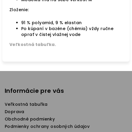
Zloženie:
91 % polyamid, 9 % elastan
Po kúpaní v bazéne (chémia) vždy ručne
oprať v čistej vlažnej vode
Veľkostná tabuľka.
Z
á
p
Informácie pre vás
ä
Veľkostná tabuľka
t
Doprava
i
Obchodné podmienky
e
Podmienky ochrany osobných údajov