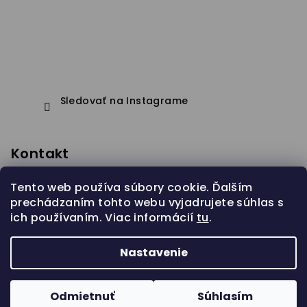
Sledovať na Instagrame
Kontakt
eshop
@
janapistejova.com
Tento web používa súbory cookie. Ďalším
prechádzaním tohto webu vyjadrujete súhlas s
ich používaním. Viac informácií
tu
.
Nastavenie
Copyright 2026
Jana Pistejova
. Všetky práva
vyhradené.
Odmietnuť
Súhlasím