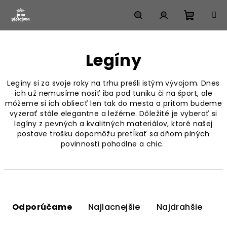
Prejsť
na
obsah
Nákup
Hľadať
Prihlásenie
Legíny
košík
Legíny si za svoje roky na trhu prešli istým vývojom. Dnes
ich už nemusíme nosiť iba pod tuniku či na šport, ale
môžeme si ich obliecť len tak do mesta a pritom budeme
vyzerať stále elegantne a ležérne. Dôležité je vyberať si
legíny z pevných a kvalitných materiálov, ktoré našej
postave trošku dopomôžu pretĺkať sa dňom plných
povinností pohodlne a chic.
R
a
Odporúčame
Najlacnejšie
Najdrahšie
d