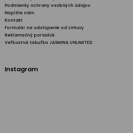
e
p
Podmienky ochrany osobných údajov
r
Napíšte nám
v
Kontakt
k
Formulár na odstúpenie od zmluvy
y
Reklamačný poriadok
v
Veľkostná tabuľka JASMINA UNLIMITED
ý
p
i
s
Instagram
u