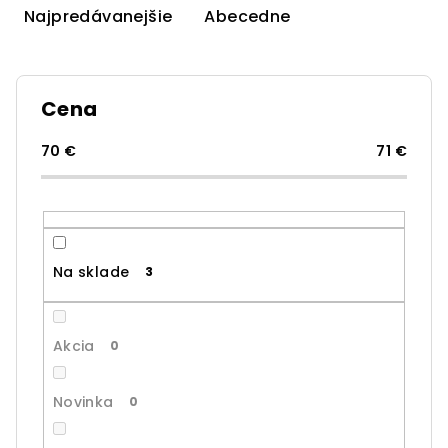
e
Najpredávanejšie
Abecedne
n
i
e
Cena
p
r
70
€
71
€
o
d
u
k
Na sklade
3
t
o
v
Akcia
0
Novinka
0