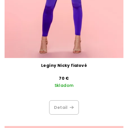
v
Legíny Nicky fialové
70 €
Skladom
Detail