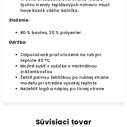
týchto trendy teplákových nohavíc must
have kúsok vášho šatníka.
Zloženie:
80 % bavlna, 20 % polyester
Údržba:
Odporúčané prať otočené na rub pri
teplote 40
°C
Možné sušiť v sušičke s minimálnou
zrážanlivosťou
Žehliť parnou žehličkou po rubnej strane
modelu pri stredne vysokej teplote
Nežehliť logá a nápisy po lícnej strane
Súvisiaci tovar