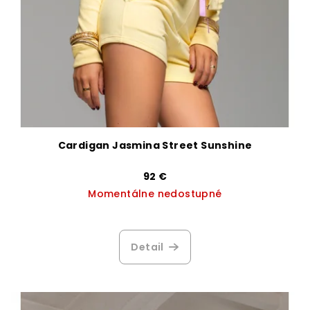
Cardigan Jasmina Street Sunshine
92 €
Momentálne nedostupné
Priemerné
hodnotenie
produktu
Detail
je
2,6
z
5