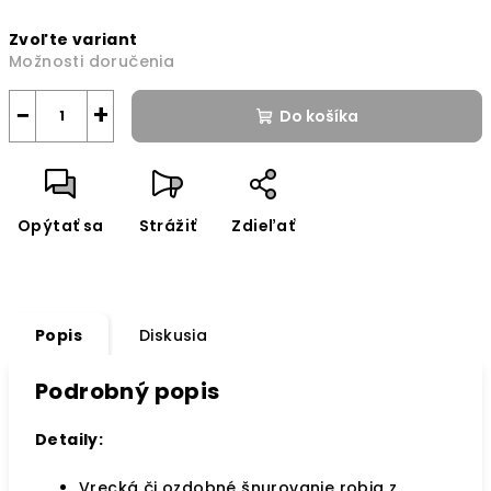
Jednotková
Zvoľte variant
cena:
Možnosti doručenia
−
+
Do košíka
Opýtať sa
Strážiť
Zdieľať
Popis
Diskusia
Podrobný popis
Detaily:
Vrecká či ozdobné šnurovanie robia z