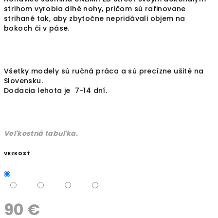
strihom vyrobia dlhé nohy, pričom sú rafinovane
strihané tak, aby zbytočne nepridávali objem na
bokoch či v páse.
Všetky modely sú ručná práca a sú precízne ušité na
Slovensku.
Dodacia lehota je 7-14 dní.
Veľkostná tabuľka.
VEĽKOSŤ
90 €