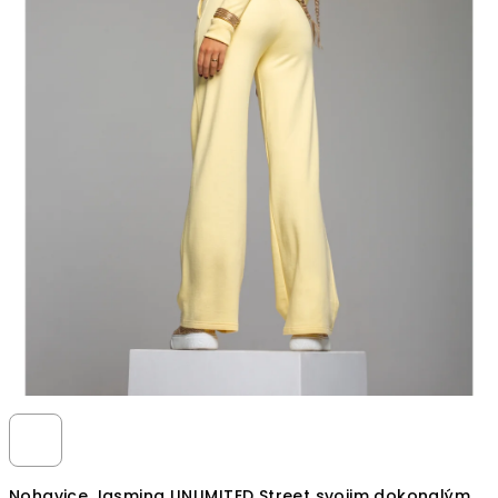
Nohavice Jasmina UNLIMITED Street svojim dokonalým