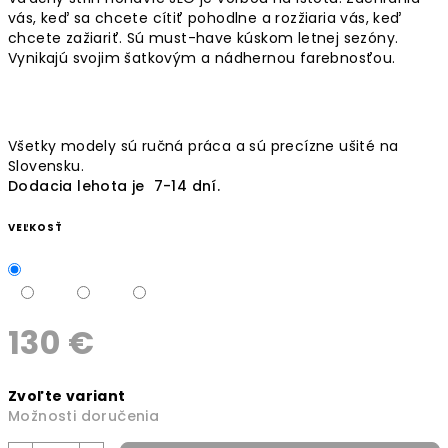
vás, keď sa chcete cítiť pohodlne a rozžiaria vás, keď
chcete zažiariť. Sú must-have kúskom letnej sezóny.
Vynikajú svojim šatkovým a nádhernou farebnosťou.
Všetky modely sú ručná práca a sú precízne ušité na
Slovensku.
Dodacia lehota je 7-14 dní.
VEĽKOSŤ
130 €
Jednotková
Zvoľte variant
cena:
Možnosti doručenia