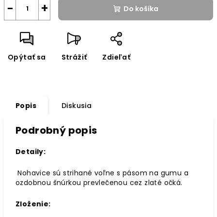
−
+
Do košíka
Opýtať sa
Strážiť
Zdieľať
Popis
Diskusia
Podrobný popis
Detaily:
Nohavice sú strihané voľne s pásom na gumu a
ozdobnou šnúrkou prevlečenou cez zlaté očká.
Zloženie: