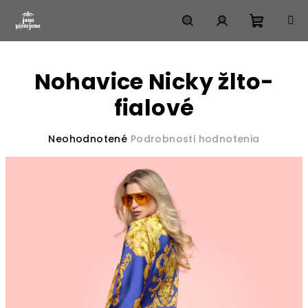
Prejsť
na
obsah
Nákup
Hľadať
Prihlásenie
Nohavice Nicky žlto-
košík
fialové
Priemerné
Neohodnotené
Podrobnosti hodnotenia
hodnotenie
produktu
je
0,0
z
5
hviezdičiek.