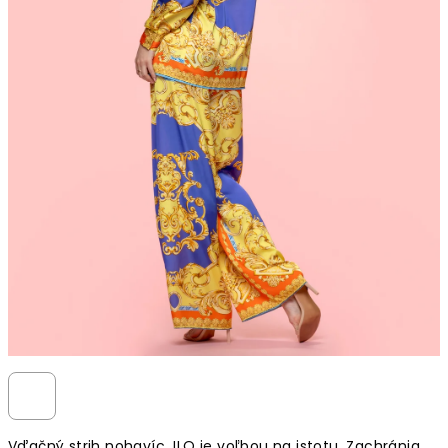
Vďačný strih nohavíc JLO je voľbou na istotu. Zachránia