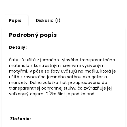
Popis
Diskusia (1)
Podrobný popis
Detaily:
Šaty sú ušité z jemného tylového transparentného
materiálu
s kontrastnými čiernymi vyšívanými
motýľmi. V páse sa šaty uväzujú na mašľu, ktorá je
ušitá z rovnakého jemného saténu ako golier a
manžety. Dolná záložka šiat je zapracovaná do
transparentnej ochrannej stuhy, čo zvýrazňuje jej
veľkorysý objem. Dĺžka šiat je pod kolená.
Zloženie: