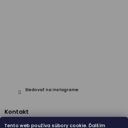
Sledovať na Instagrame
Kontakt
eshop
@
janapistejova.com
Tento web používa súbory cookie. Ďalším