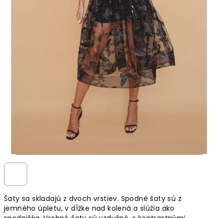
Šaty sa skladajú z dvoch vrstiev. Spodné šaty sú z
jemného úpletu, v dĺžke nad kolená a slúžia ako
spodnička. Vrchné šaty sú vzdušné, s kontrastnými