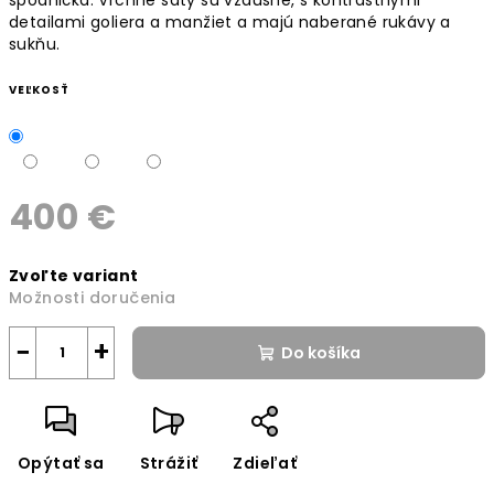
detailami goliera a manžiet a majú naberané rukávy a
sukňu.
VEĽKOSŤ
400 €
Jednotková
Zvoľte variant
cena:
Možnosti doručenia
−
+
Do košíka
Opýtať sa
Strážiť
Zdieľať