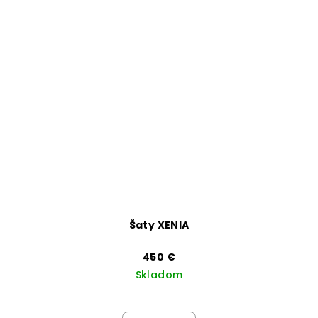
Šaty XENIA
450 €
Skladom
Priemerné
hodnotenie