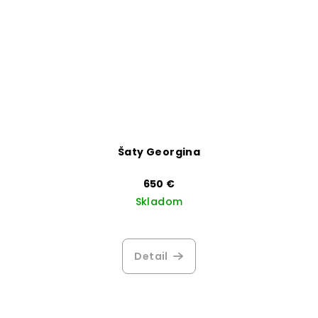
Šaty Georgina
650 €
Skladom
Priemerné
hodnotenie
produktu
Detail
je
3,5
z
5