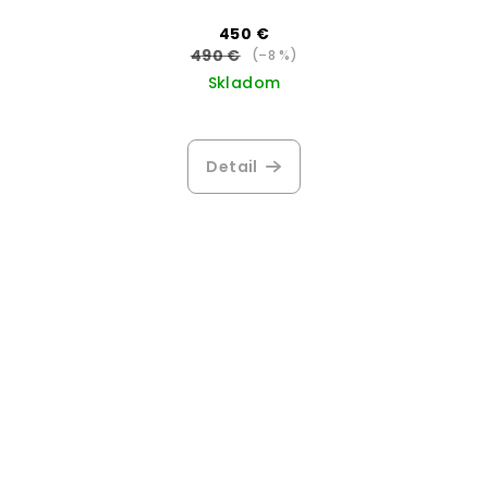
450 €
490 €
(–8 %)
Skladom
Priemerné
hodnotenie
produktu
Detail
je
5,0
z
5
hviezdičiek.