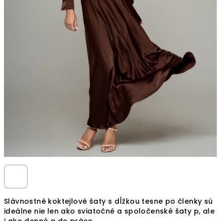
Slávnostné koktejlové šaty s dĺžkou tesne po členky sú
ideálne nie len ako sviatočné a spoločenské šaty p, ale
j ako denné a do práce.