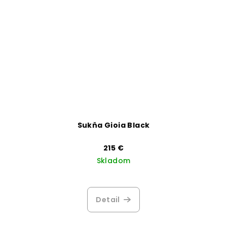
Sukňa Gioia Black
215 €
Skladom
Priemerné
hodnotenie
produktu
Detail
je
3,8