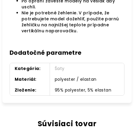
Po opraní zaveste modely na vešiak aby
uschli.
Nie je potrebné žehlenie. V prípade, že
potrebujete model dožehliť, použite parnú
žehličku na najnižšej teplote prípadne
vertikálnu naparovačku.
Dodatočné parametre
Kategória
:
Šaty
Materiál
:
polyester / elastan
Zloženie
:
95% polyester, 5% elastan
Súvisiaci tovar