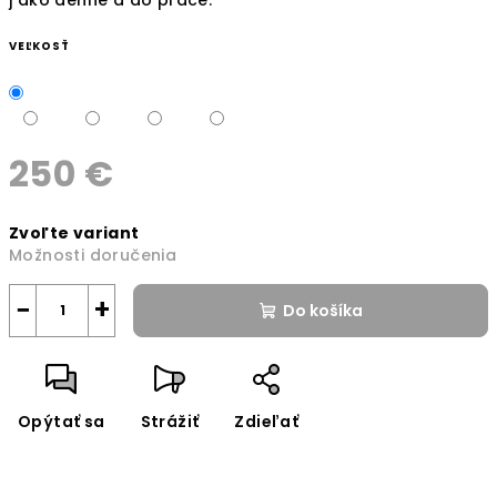
VEĽKOSŤ
250 €
Jednotková
Zvoľte variant
cena:
Možnosti doručenia
−
+
Do košíka
Opýtať sa
Strážiť
Zdieľať