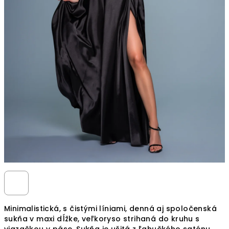
Minimalistická, s čistými líniami, denná aj spoločenská
sukňa v maxi dĺžke, veľkoryso strihaná do kruhu s
viazačkou v páse.
Sukňa je ušitá z ľahučkého saténu