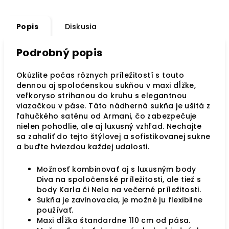
Popis
Diskusia
Podrobný popis
Okúzlite počas rôznych príležitostí s touto
dennou aj spoločenskou sukňou v maxi dĺžke,
veľkoryso strihanou do kruhu s elegantnou
viazačkou v páse. Táto nádherná sukňa je ušitá z
ľahučkého saténu od Armani, čo zabezpečuje
nielen pohodlie, ale aj luxusný vzhľad. Nechajte
sa zahaliť do tejto štýlovej a sofistikovanej sukne
a buďte hviezdou každej udalosti.
Možnosť kombinovať aj s luxusným body
Diva na spoločenské príležitosti, ale tiež s
body Karla
či Nela na večerné príležitosti.
Sukňa je zavinovacia, je možné ju flexibilne
používať.
Maxi dĺžka štandardne 110 cm od pása.