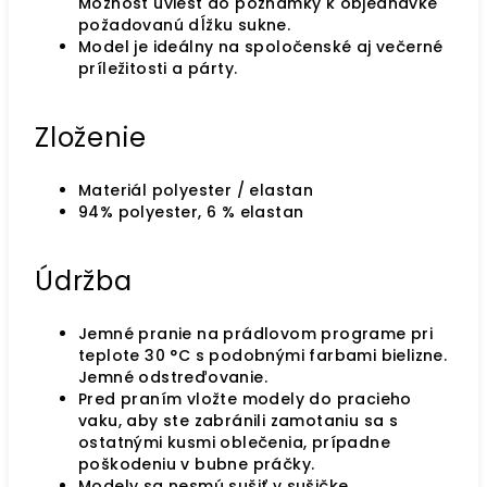
Možnosť uviesť do poznámky k objednávke
požadovanú dĺžku sukne.
Model je ideálny na spoločenské aj večerné
príležitosti a párty.
Zloženie
Materiál polyester / elastan
94% polyester, 6 % elastan
Údržba
Jemné pranie na prádlovom programe pri
teplote 30 °C s podobnými farbami bielizne.
Jemné odstreďovanie.
Pred praním vložte modely do pracieho
vaku, aby ste zabránili zamotaniu sa s
ostatnými kusmi oblečenia, prípadne
poškodeniu v bubne práčky.
Modely sa nesmú sušiť v sušičke.