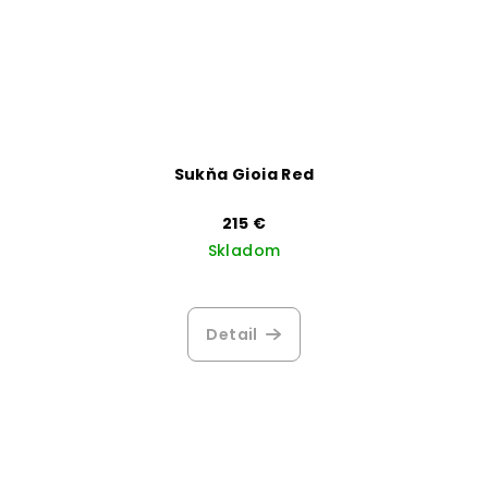
Sukňa Gioia Red
215 €
Skladom
Detail