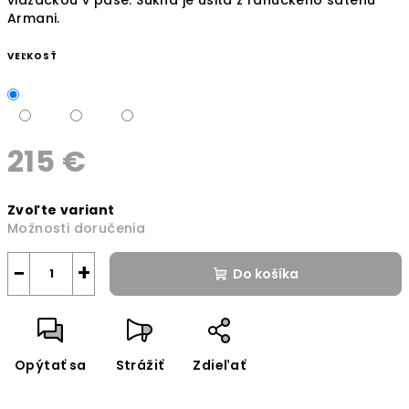
Armani.
VEĽKOSŤ
215 €
Jednotková
Zvoľte variant
cena:
Možnosti doručenia
−
+
Do košíka
Opýtať sa
Strážiť
Zdieľať