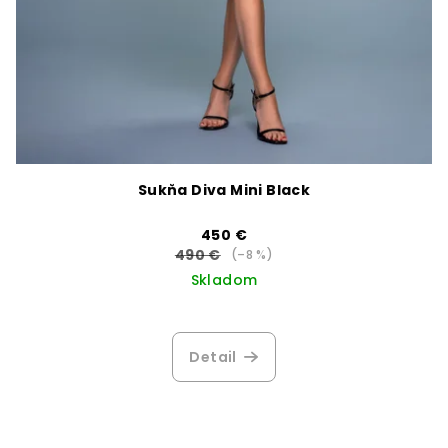
Sukňa Diva Mini Black
450 €
490 €
(–8 %)
Skladom
Priemerné
hodnotenie
produktu
Detail
je
5,0
z
5