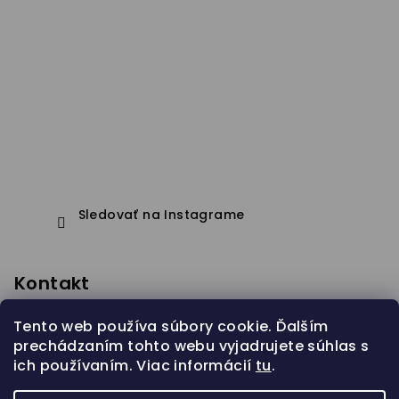
Sledovať na Instagrame
Kontakt
eshop
@
janapistejova.com
Tento web používa súbory cookie. Ďalším
prechádzaním tohto webu vyjadrujete súhlas s
ich používaním. Viac informácií
tu
.