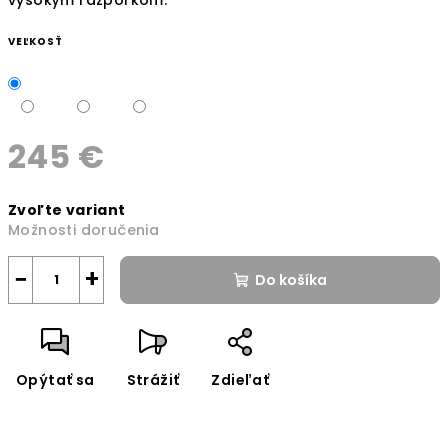
VEĽKOSŤ
245 €
Jednotková
Zvoľte variant
cena:
Možnosti doručenia
−
+
Do košíka
Opýtať sa
Strážiť
Zdieľať