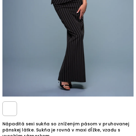
Nápaditá sexi sukňa so zníženým pásom v pruhovanej
pánskej látke.
Sukňa je rovná v maxi dĺžke, vzadu s
vysokým rázporkom.