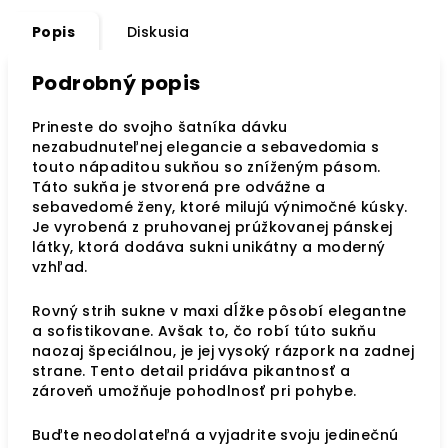
Popis
Diskusia
Podrobný popis
Prineste do svojho šatníka dávku
nezabudnuteľnej elegancie a sebavedomia s
touto nápaditou sukňou so zníženým pásom.
Táto sukňa je stvorená pre odvážne a
sebavedomé ženy, ktoré milujú výnimočné kúsky.
Je vyrobená z pruhovanej prúžkovanej pánskej
látky, ktorá dodáva sukni unikátny a moderný
vzhľad.
Rovný strih sukne v maxi dĺžke pôsobí elegantne
a sofistikovane. Avšak to, čo robí túto sukňu
naozaj špeciálnou, je jej vysoký rázpork na zadnej
strane. Tento detail pridáva pikantnosť a
zároveň umožňuje pohodlnosť pri pohybe.
Buďte neodolateľná a vyjadrite svoju jedinečnú