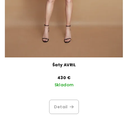
Šaty AVRIL
430 €
Skladom
Priemerné
hodnotenie
produktu
Detail
je
3,0
z