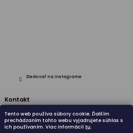
Sledovať na Instagrame
Kontakt
eshop
@
janapistejova.com
Tento web používa súbory cookie. Ďalším
prechádzaním tohto webu vyjadrujete súhlas s
ich používaním. Viac informácií
tu
.