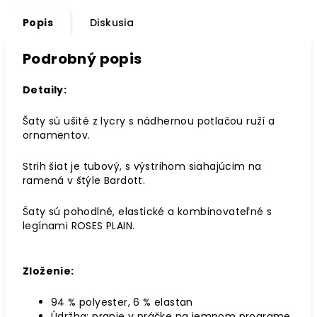
Popis
Diskusia
Podrobný popis
Detaily:
Šaty sú ušité z lycry s nádhernou potlačou ruží a
ornamentov.
Strih šiat je tubový, s výstrihom siahajúcim na
ramená v štýle Bardott.
Šaty sú pohodlné, elastické a kombinovateľné s
legínami ROSES PLAIN.
Zloženie:
94 % polyester, 6 % elastan
Údržba: pranie v práčke na jemnom programe.