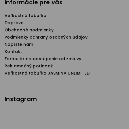
p
Informácie pre vás
ä
Veľkostná tabuľka
t
Doprava
i
Obchodné podmienky
e
Podmienky ochrany osobných údajov
Napíšte nám
Kontakt
Formulár na odstúpenie od zmluvy
Reklamačný poriadok
Veľkostná tabuľka JASMINA UNLIMITED
Instagram