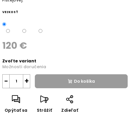
VEĽKOSŤ
120 €
Jednotková
Zvoľte variant
cena:
Možnosti doručenia
−
+
Do košíka
Opýtať sa
Strážiť
Zdieľať