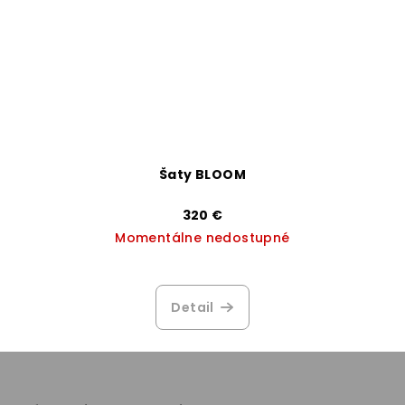
Šaty BLOOM
320 €
Momentálne nedostupné
Priemerné
hodnotenie
produktu
Detail
je
3,3
Z
z
5
á
hviezdičiek.