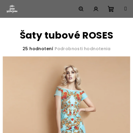
Prejsť
na
obsah
Nákup
Hľadať
Prihlásenie
Šaty tubové ROSES
košík
Priemerné
25 hodnotení
Podrobnosti hodnotenia
hodnotenie
produktu
je
3,7
z
5
hviezdičiek.