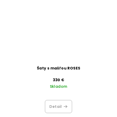
Šaty s mašľou ROSES
330 €
Skladom
Priemerné
hodnotenie
produktu
Detail
je
3,5