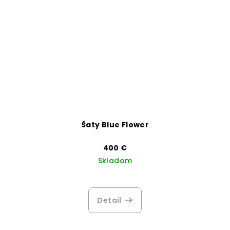
Šaty Blue Flower
400 €
Skladom
Priemerné
hodnotenie
produktu
Detail
je
3,2
z