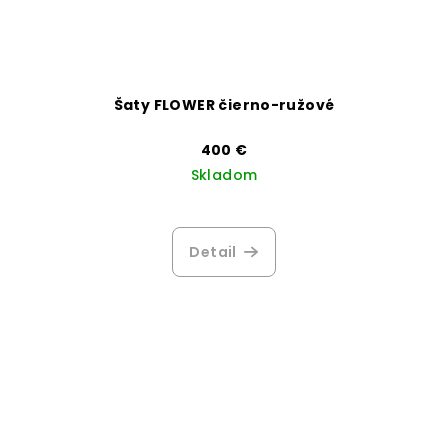
Šaty FLOWER čierno-ružové
400 €
Skladom
Priemerné
hodnotenie
produktu
Detail
je
3,3
z
5
hviezdičiek.