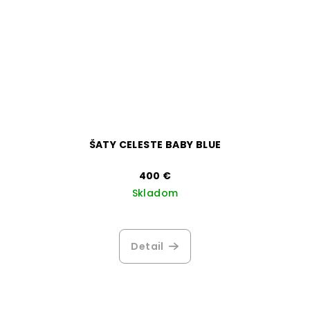
ŠATY CELESTE BABY BLUE
400 €
Skladom
Priemerné
hodnotenie
produktu
Detail
je
1,0
z
5