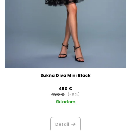
Sukňa Diva Mini Black
450 €
490 €
(–8 %)
Skladom
Priemerné
hodnotenie
produktu
Detail
je