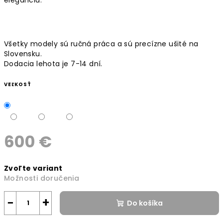
Všetky modely sú ručná práca a sú precízne ušité na
Slovensku.
Dodacia lehota je 7-14 dní.
VEĽKOSŤ
600 €
Jednotková
Zvoľte variant
cena:
Možnosti doručenia
−
+
Do košíka