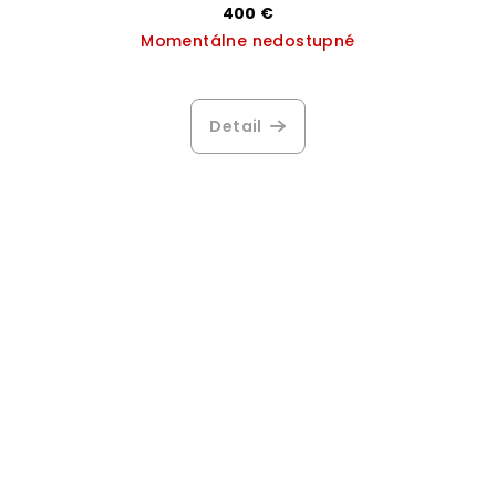
400 €
Momentálne nedostupné
Priemerné
hodnotenie
produktu
Detail
je
3,1
z
5
hviezdičiek.