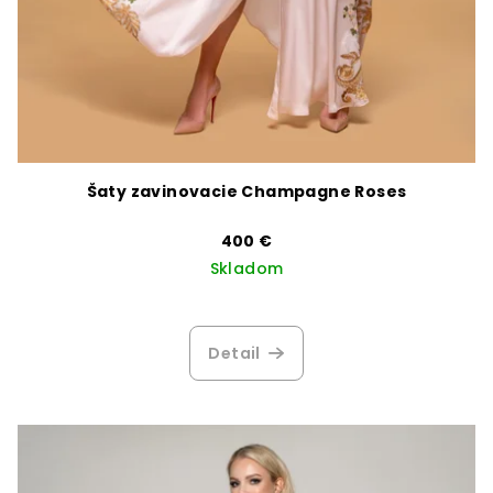
Šaty zavinovacie Champagne Roses
400 €
Skladom
Priemerné
hodnotenie
produktu
Detail
je
3,8
z
5
hviezdičiek.