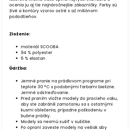
ocenia ju aj tie najnáročnejšie zákazníčky. Farby sú
živé a kontúry vzorov ostré s až miliónom
pododtieňov.
Zloženie:
materiál SCOOBA
94 % polyester
6 % elastan
Údržba:
Jemné pranie na prádlovom programe pri
teplote 30
°C
s podobnými farbami bielizne.
Jemné odstreďovanie.
Pred praním vložte modely do pracieho vaku,
aby ste zabránili zamotaniu sa s ostatnými
kusmi oblečenia, prípadne poškodeniu v
bubne práčky.
Modely sa nesmú sušiť v sušičke.
Po opraní zaveste modely na vešiak aby