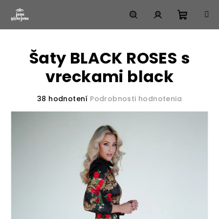
Prejsť
na
obsah
Nákup
Hľadať
Prihlásenie
Šaty BLACK ROSES s
košík
vreckami black
Priemerné
38 hodnotení
Podrobnosti hodnotenia
hodnotenie
produktu
je
3,9
z
5
hviezdičiek.