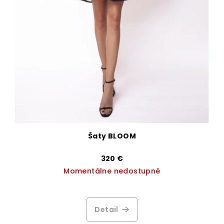
Šaty BLOOM
320 €
Momentálne nedostupné
Priemerné
hodnotenie
produktu
Detail
je