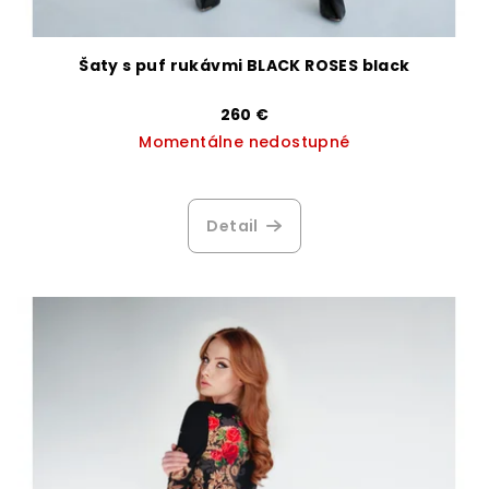
Šaty s puf rukávmi BLACK ROSES black
260 €
Momentálne nedostupné
Priemerné
hodnotenie
produktu
Detail
je
4,1
z
5
hviezdičiek.