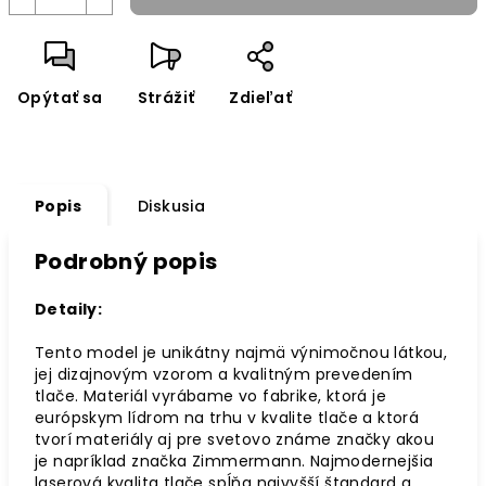
Opýtať sa
Strážiť
Zdieľať
Popis
Diskusia
Podrobný popis
Detaily:
Tento model je unikátny najmä výnimočnou látkou,
jej dizajnovým vzorom a kvalitným prevedením
tlače.
Materiál vyrábame vo fabrike, ktorá je
európskym lídrom na trhu v kvalite tlače a ktorá
tvorí materiály aj pre svetovo známe značky akou
je napríklad značka Zimmermann. Najmodernejšia
laserová kvalita tlače spĺňa najvyšší štandard a