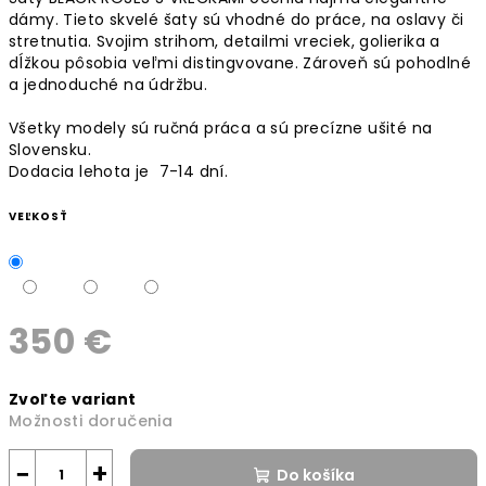
dámy. Tieto skvelé šaty sú vhodné do práce, na oslavy či
stretnutia. Svojim strihom, detailmi vreciek, golierika a
dĺžkou pôsobia veľmi distingvovane. Zároveň sú pohodlné
a jednoduché na údržbu.
Všetky modely sú ručná práca a sú precízne ušité na
Slovensku.
Dodacia lehota je 7-14 dní.
VEĽKOSŤ
350 €
Jednotková
Zvoľte variant
cena:
Možnosti doručenia
−
+
Do košíka