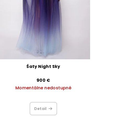
Šaty Night Sky
900 €
Momentálne nedostupné
Priemerné
hodnotenie
Detail
produktu
je