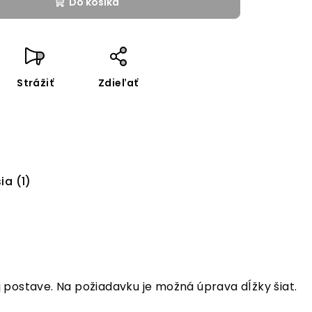
Do košíka
Strážiť
Zdieľať
ia (1)
dej postave. Na požiadavku je možná úprava dĺžky šiat.