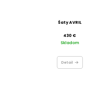
Šaty AVRIL
430 €
Skladom
Priemerné
hodnotenie
Detail
produktu
je
3,0
z
5
hviezdičiek.