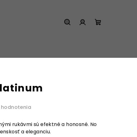
Hľadať
Prihlásenie
Nákupný
košík
Platinum
 hodnotenia
anými rukávmi sú efektné a honosné. No
 ženskosť a eleganciu.