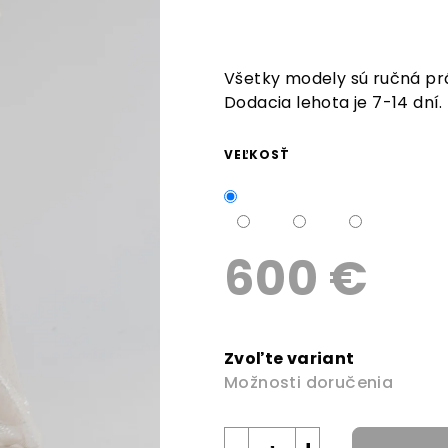
z
5
hviezdičiek.
Všetky modely sú ručná prá
Dodacia lehota je 7-14 dní.
VEĽKOSŤ
600 €
Jednotková
cena:
Zvoľte variant
Možnosti doručenia