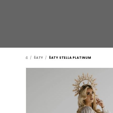
Prejsť
na
obsah
/
ŠATY
/
ŠATY STELLA PLATINUM
DOMOV