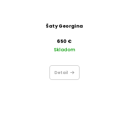
Šaty Georgina
650 €
Skladom
Priemerné
hodnotenie
Detail
produktu
je
3,5
z
5
hviezdičiek.