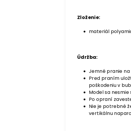
Zloženie:
materiál polyami
Údržba:
Jemné pranie na 
Pred praním ulož
poškodeniu v bub
Model sa nesmie s
Po opraní zavest
Nie je potrebné ž
vertikálnu napar