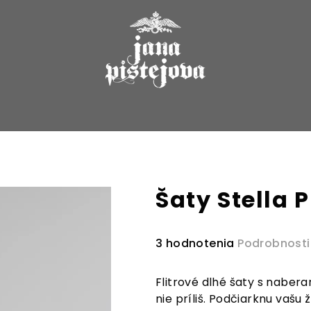
Šaty Stella 
Priemerné
3 hodnotenia
Podrobnosti
hodnotenie
produktu
Flitrové dlhé šaty s naber
je
nie príliš. Podčiarknu vašu
4,0