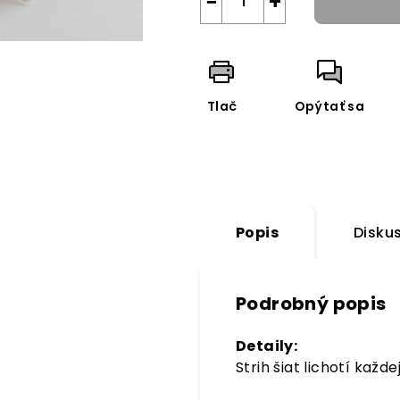
−
+
Tlač
Opýtať sa
Popis
Diskus
Podrobný popis
Detaily:
Strih šiat lichotí kaž