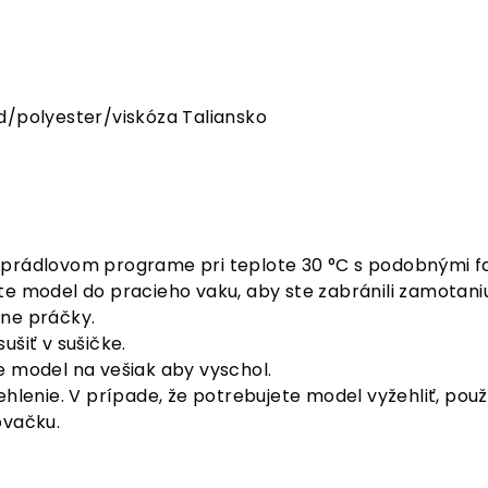
d/polyester/viskóza Taliansko
prádlovom programe pri teplote 30 °C s podobnými fa
te model do pracieho vaku, aby ste zabránili zamotani
ne práčky.
ušiť v sušičke.
e model na vešiak aby vyschol.
ehlenie. V prípade, že potrebujete model vyžehliť, použ
ovačku.