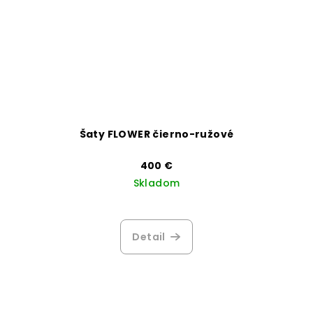
Šaty FLOWER čierno-ružové
400 €
Skladom
Priemerné
hodnotenie
produktu
Detail
je
3,3
z
5
hviezdičiek.