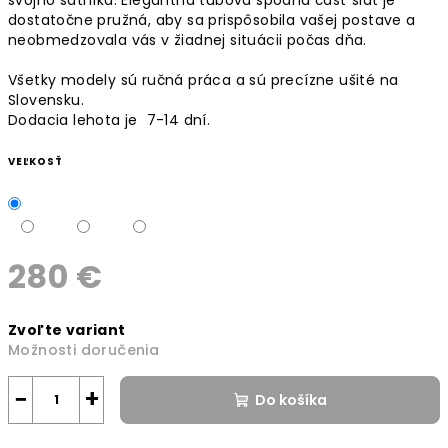
dostatočne pružná, aby sa prispôsobila vašej postave a
neobmedzovala vás v žiadnej situácii počas dňa.
Všetky modely sú ručná práca a sú precízne ušité na
Slovensku.
Dodacia lehota je 7-14 dní.
VEĽKOSŤ
280 €
Jednotková
Zvoľte variant
cena:
Možnosti doručenia
−
+
Do košíka