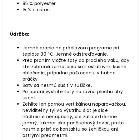
85 % polyester
15 % elastan
Údržba:
Jemné pranie na prádlovom programe pri
teplote 30
°C
. Jemné odstreďovanie.
Pred praním vložte šaty do pracieho vaku, aby
ste zabránili zamotaniu sa s ostatnými kusmi
oblečenia, prípadne poškodeniu v bubne
práčky.
Šaty sa nesmú sušiť v sušičke.
Po opraní vystrite šaty na rovnú plochu aby
uschli.
Žehlite len parnou vertikálnou naparovačkou.
Neviditeľný tyl vo výstrihu šiat je síce
nádherne nenápadný, ale zato extrémne
jemný, takmer ako pančuchový tovar, preto
nesmie prísť do kontaktu so žehličkou ani
ostrými predmetmi.