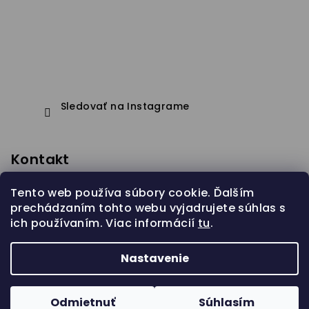
Sledovať na Instagrame
Kontakt
eshop
@
janapistejova.com
Tento web používa súbory cookie. Ďalším
prechádzaním tohto webu vyjadrujete súhlas s
ich používaním. Viac informácií
tu
.
Nastavenie
Copyright 2026
Jana Pistejova
. Všetky práva
vyhradené.
Odmietnuť
Súhlasím