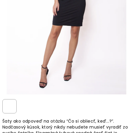
Šaty ako odpoveď na otázku “Čo si obliecť, keď...?”.
Nadčasový kúsok, ktorý nikdy nebudete musieť vyradiť zo
svojho šatníka. Elegantná
tubová spodná časť šiat je