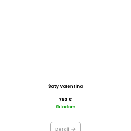
Šaty Valentina
750 €
Skladom
Priemerné
hodnotenie
produktu
Detail