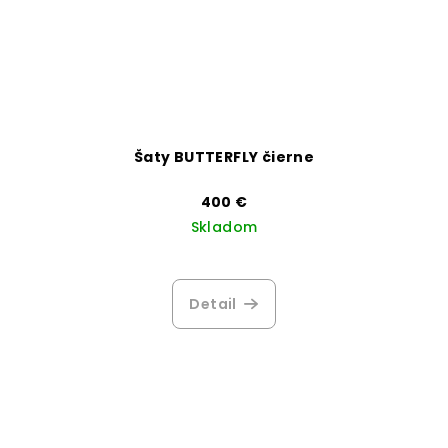
Šaty BUTTERFLY čierne
400 €
Skladom
Priemerné
hodnotenie
produktu
Detail
je
3,6
z
5
hviezdičiek.