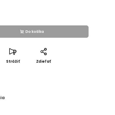
Do košíka
Strážiť
Zdieľať
sia