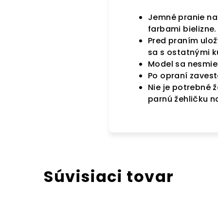
Jemné pranie na
farbami bielizne
Pred praním ulož
sa s ostatnými 
Model sa nesmie 
Po opraní zavest
Nie je potrebné ž
parnú žehličku n
Súvisiaci tovar