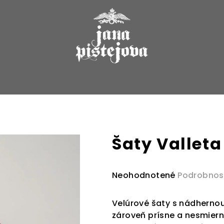
Šaty Vallet
Priemerné
Neohodnotené
Podrobnos
hodnotenie
produktu
Velúrové šaty s nádhernou
je
zároveň prísne a nesmiern
0,0