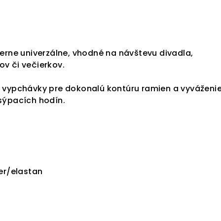
erne univerzálne, vhodné na návštevu divadla,
v či večierkov.
 vypchávky pre dokonalú kontúru ramien a vyváženi
sýpacích hodín.
er/elastan