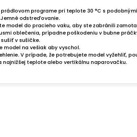
 prádlovom programe pri teplote 30 °C s podobným
. Jemné odstreďovanie.
te model do pracieho vaku, aby ste zabránili zamota
kusmi oblečenia, prípadne poškodeniu v bubne práčk
sušiť v sušičke.
e model na vešiak aby vyschol.
ehlenie. V prípade, že potrebujete model vyžehliť, po
a najnižšej teplote alebo vertikálnu naparovačku.