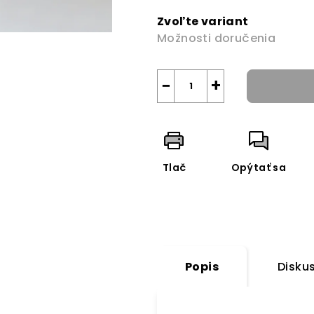
cena:
Zvoľte variant
Možnosti doručenia
−
+
Tlač
Opýtať sa
Popis
Disku