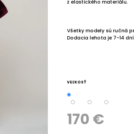
z elastického materiálu.
z
5
hviezdičiek.
Všetky modely sú ručná pr
Dodacia lehota je 7-14 dní
VEĽKOSŤ
170 €
Jednotková