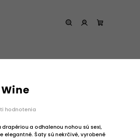
Hľadať
Prihlásenie
Nákupný
košík
a Wine
ti hodnotenia
 drapériou a odhalenou nohou sú sexi,
e elegantné. Šaty sú nekrčivé, vyrobené