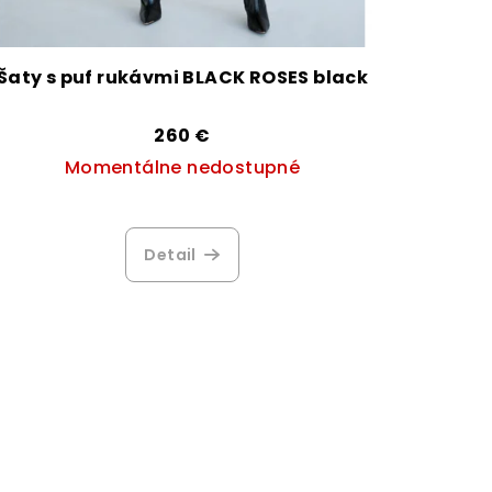
Šaty s puf rukávmi BLACK ROSES black
260 €
Momentálne nedostupné
Priemerné
hodnotenie
Detail
produktu
je
4,1
z
5
hviezdičiek.