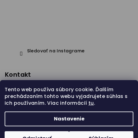
Sledovať na Instagrame
Kontakt
eshop
@
janapistejova.com
Tento web používa súbory cookie. Ďalším
prechádzaním tohto webu vyjadrujete súhlas s
ich používaním. Viac informácií
tu
.
Nastavenie
Copyright 2026
Jana Pistejova
. Všetky práva
vyhradené.