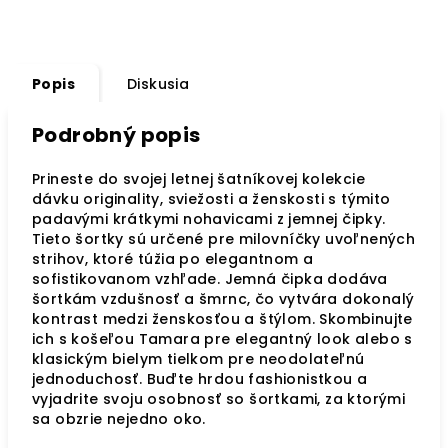
Popis
Diskusia
Podrobný popis
Prineste do svojej letnej šatníkovej kolekcie
dávku originality, sviežosti a ženskosti s týmito
padavými krátkymi nohavicami z jemnej čipky.
Tieto šortky sú určené pre milovníčky uvoľnených
strihov, ktoré túžia po elegantnom a
sofistikovanom vzhľade. Jemná čipka dodáva
šortkám vzdušnosť a šmrnc, čo vytvára dokonalý
kontrast medzi ženskosťou a štýlom. Skombinujte
ich s košeľou Tamara pre elegantný look alebo s
klasickým bielym tielkom pre neodolateľnú
jednoduchosť. Buďte hrdou fashionistkou a
vyjadrite svoju osobnosť so šortkami, za ktorými
sa obzrie nejedno oko.