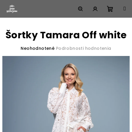
Prejsť
na
obsah
Nákup
Hľadať
Prihlásenie
Šortky Tamara Off white
košík
Priemerné
Neohodnotené
Podrobnosti hodnotenia
hodnotenie
produktu
je
0,0
z
5
hviezdičiek.