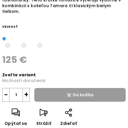
kombinácii s košeľou Tamara či klasickým bielym
tielkom.
VEĽKOSŤ
125 €
Jednotková
Zvoľte variant
cena:
Možnosti doručenia
−
+
Do košíka
Opýtať sa
Strážiť
Zdieľať