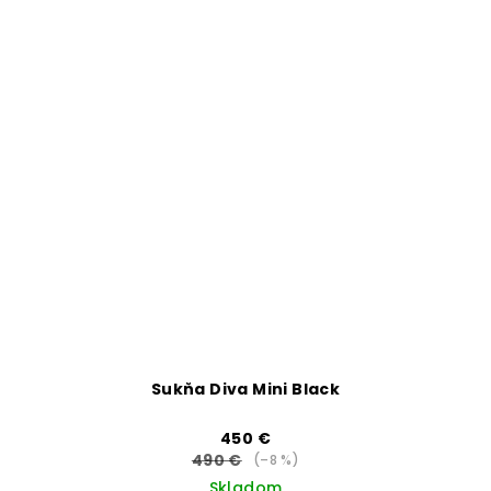
Sukňa Diva Mini Black
450 €
490 €
(–8 %)
Skladom