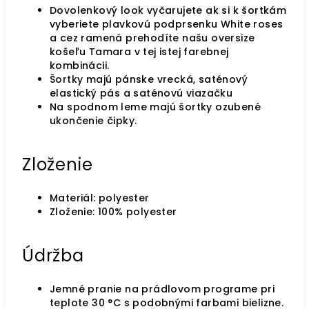
Dovolenkový look vyčarujete ak si k šortkám
vyberiete plavkovú podprsenku White roses
a cez ramená prehodíte našu oversize
košeľu Tamara v tej istej farebnej
kombinácii.
Šortky majú pánske vrecká, saténový
elastický pás a saténovú viazačku
Na spodnom leme majú šortky ozubené
ukončenie čipky.
Zloženie
Materiál:
polyester
Zloženie: 100% polyester
Údržba
Jemné pranie na prádlovom programe pri
teplote 30 °C s podobnými farbami bielizne.