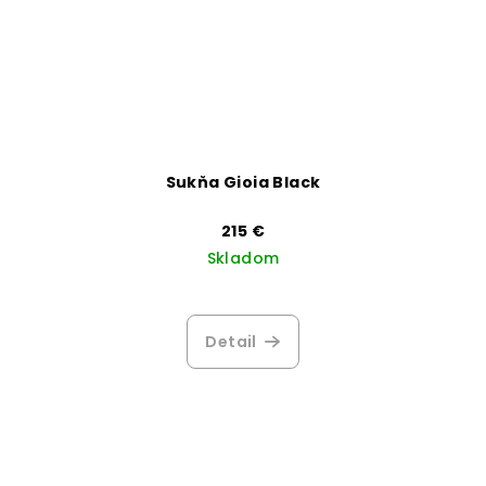
Sukňa Gioia Black
215 €
Skladom
Priemerné
hodnotenie
produktu
Detail
je
3,8
z
5
hviezdičiek.