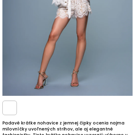
Padavé krátke nohavice
z jemnej čipky ocenia najma
milovníčky uvoľnených strihov, ale aj elegantné
fashionistky. Tieto krátke nohavice vyzerajú výborne v