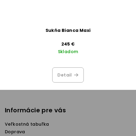
Sukňa Bianca Maxi
245 €
Skladom
Detail
Z
á
p
Informácie pre vás
ä
Veľkostná tabuľka
t
Doprava