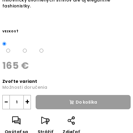
fashionistky.
VEĽKOSŤ
165 €
Jednotková
Zvoľte variant
cena:
Možnosti doručenia
−
+
Do košíka
Opýtať sa
Strážiť
Zdieľať