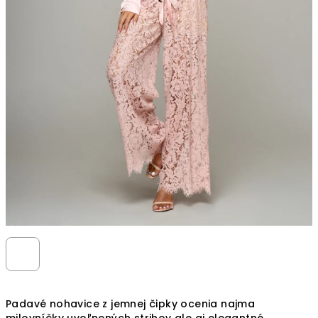
Padavé nohavice z jemnej čipky ocenia najma
milovníčky uvoľnených strihov ale aj elegantné