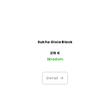
Sukňa Gioia Black
215 €
Skladom
Priemerné
hodnotenie
produktu
Detail
je
3,8
z
5
hviezdičiek.