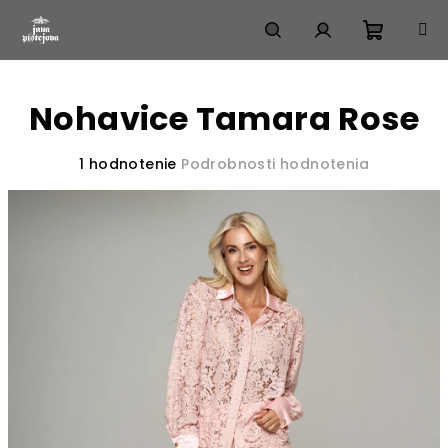
Prejsť
na
obsah
Nákup
Hľadať
Prihlásenie
Nohavice Tamara Rose
košík
Priemerné
1 hodnotenie
Podrobnosti hodnotenia
hodnotenie
produktu
je
2,0
z
5
hviezdičiek.