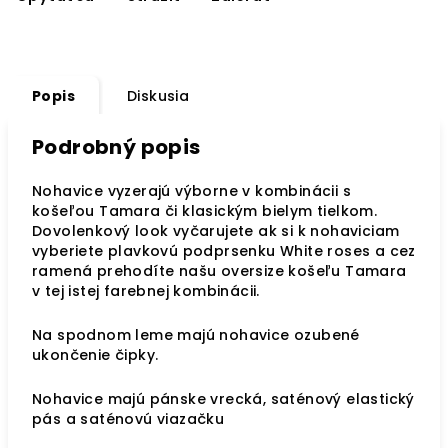
Popis
Diskusia
Podrobný popis
Nohavice vyzerajú výborne v kombinácii s
košeľou Tamara či klasickým bielym tielkom.
Dovolenkový look vyčarujete ak si k nohaviciam
vyberiete plavkovú podprsenku White roses a cez
ramená prehodíte našu oversize košeľu Tamara
v tej istej farebnej kombinácii.
Na spodnom leme majú nohavice ozubené
ukončenie čipky.
Nohavice majú pánske vrecká, saténový elastický
pás a saténovú viazačku