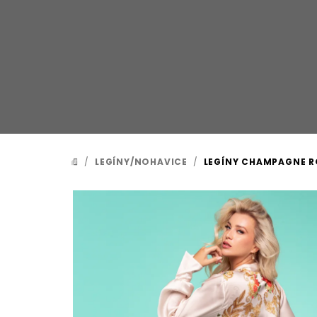
Prejsť
na
obsah
/
LEGÍNY/NOHAVICE
/
LEGÍNY CHAMPAGNE R
DOMOV