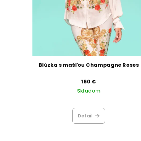
Blúzka s mašľou Champagne Roses
160 €
Skladom
Priemerné
hodnotenie
Detail
produktu
je
2,7
z