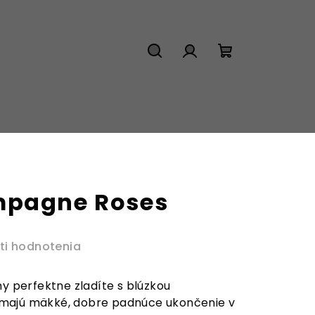
Hľadať
Prihlásenie
Nákupný
košík
mpagne Roses
ti hodnotenia
ny perfektne zladíte s blúzkou
majú mäkké, dobre padnúce ukončenie v