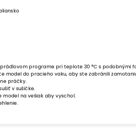
aliansko
prádlovom programe pri teplote 30 °C s podobnými fa
te model do pracieho vaku, aby ste zabránili zamotani
ne práčky.
ušiť v sušičke.
e model na vešiak aby vyschol.
ehlenie.