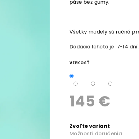
páse bez gumy.
z
5
hviezdičiek.
Všetky modely sú ručná prá
Dodacia lehota je 7-14 dní
VEĽKOSŤ
145 €
Jednotková
cena:
Zvoľte variant
Možnosti doručenia