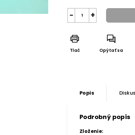
−
+
Tlač
Opýtať sa
Popis
Disku
Podrobný popis
Zloženie: