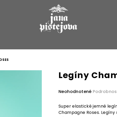
OSES
Legíny Cha
Priemerné
Neohodnotené
Podrobnos
hodnotenie
produktu
Super elastické jemné legí
je
Champagne Roses. Legíny 
0,0