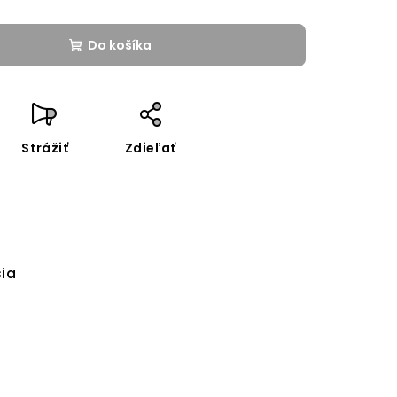
Do košíka
Strážiť
Zdieľať
sia