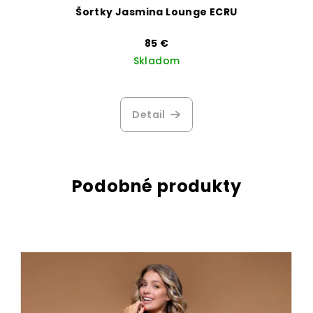
Šortky Jasmina Lounge ECRU
85 €
Skladom
Priemerné
hodnotenie
produktu
Detail
je
3,5
z
5
hviezdičiek.
Podobné produkty