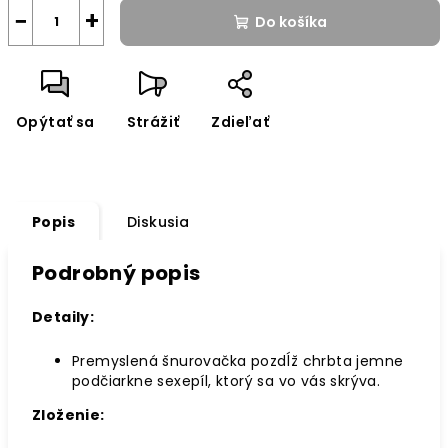
−
+
Do košíka
Opýtať sa
Strážiť
Zdieľať
Popis
Diskusia
Podrobný popis
Detaily:
Premyslená šnurovačka pozdĺž chrbta jemne
podčiarkne sexepíl, ktorý sa vo vás skrýva.
Zloženie: