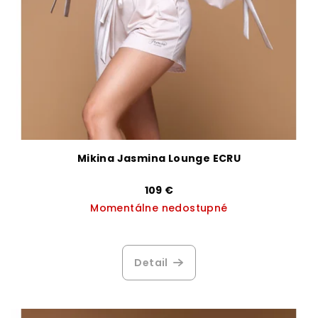
Mikina Jasmina Lounge ECRU
109 €
Momentálne nedostupné
Priemerné
hodnotenie
produktu
Detail
je
3,7
z
5