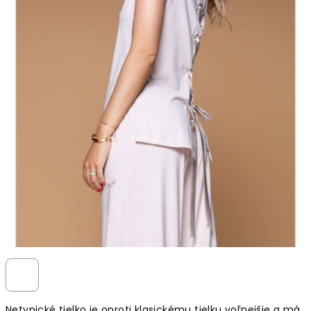
Netypické tielko je oproti klasickému tielku voľnejšie a má