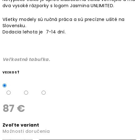
dva vysoké rázporky s logom Jasmina UNLIMITED.
Všetky modely sú ručná práca a sú precízne ušité na
Slovensku.
Dodacia lehota je 7-14 dní.
Veľkostná tabuľka.
VEĽKOSŤ
87 €
Jednotková
Zvoľte variant
cena:
Možnosti doručenia