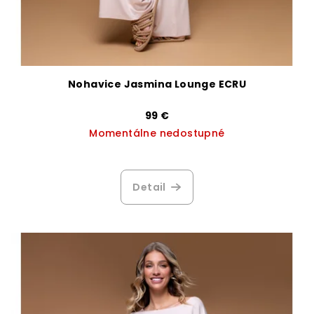
Nohavice Jasmina Lounge ECRU
99 €
Momentálne nedostupné
Priemerné
hodnotenie
produktu
Detail
je
3,4
z
5
hviezdičiek.