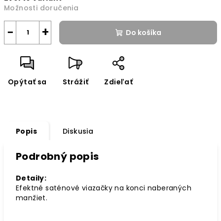
Možnosti doručenia
−
+
Do košíka
Opýtať sa
Strážiť
Zdieľať
Popis
Diskusia
Podrobný popis
Detaily:
Efektné saténové viazačky na konci naberaných
manžiet.