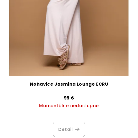
Nohavice Jasmina Lounge ECRU
99 €
Momentálne nedostupné
Priemerné
hodnotenie
produktu
Detail
je