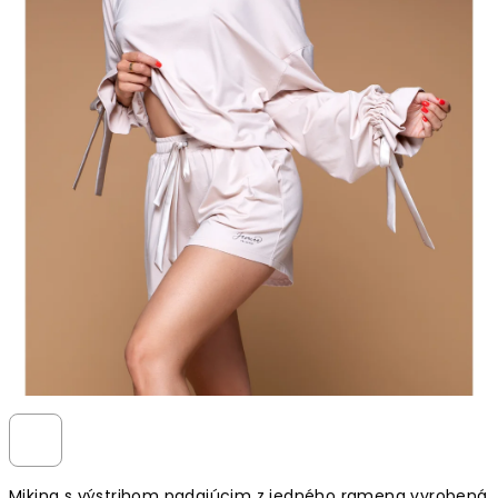
Mikina s výstrihom padajúcim z jedného ramena vyrobená