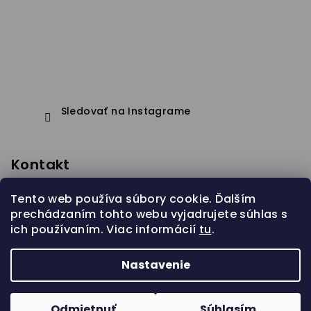
Sledovať na Instagrame
Kontakt
eshop
@
janapistejova.com
Tento web používa súbory cookie. Ďalším
prechádzaním tohto webu vyjadrujete súhlas s
ich používaním. Viac informácií
tu
.
Nastavenie
Copyright 2026
Jana Pistejova
. Všetky práva
vyhradené.
Odmietnuť
Súhlasím