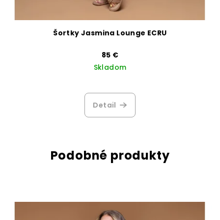
Šortky Jasmina Lounge ECRU
85 €
Skladom
Priemerné
hodnotenie
produktu
Detail
je
3,5
z
5
hviezdičiek.
Podobné produkty