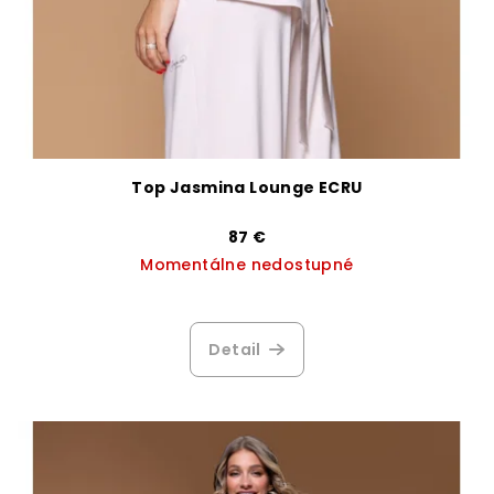
Top Jasmina Lounge ECRU
87 €
Momentálne nedostupné
Priemerné
hodnotenie
produktu
Detail
je
3,0
z
5
hviezdičiek.