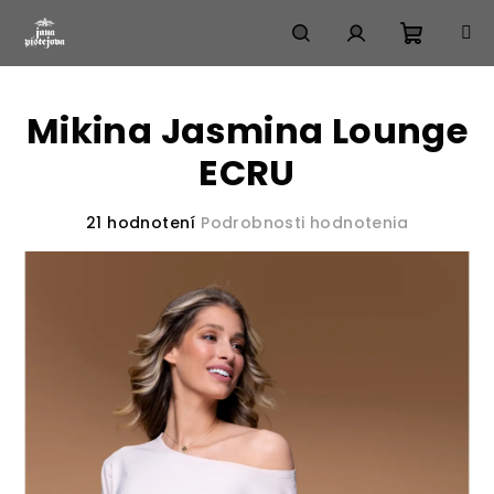
Prejsť
na
obsah
Nákup
Hľadať
Prihlásenie
Mikina Jasmina Lounge
košík
ECRU
Priemerné
21 hodnotení
Podrobnosti hodnotenia
hodnotenie
produktu
je
3,7
z
5
hviezdičiek.