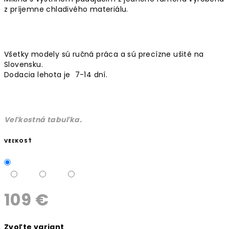
z príjemne chladivého materiálu.
Všetky modely sú ručná práca a sú precízne ušité na
Slovensku.
Dodacia lehota je 7-14 dní.
Veľkostná tabuľka.
VEĽKOSŤ
109 €
Jednotková
Zvoľte variant
cena: