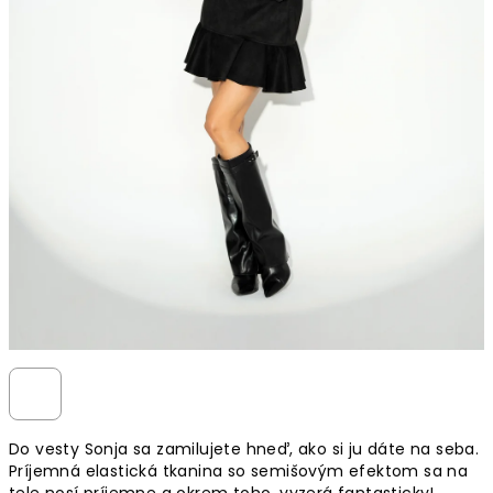
Do vesty Sonja sa zamilujete hneď, ako si ju dáte na seba.
Príjemná elastická tkanina so semišovým efektom sa na
tele nosí príjemne a okrem toho, vyzerá fantasticky!