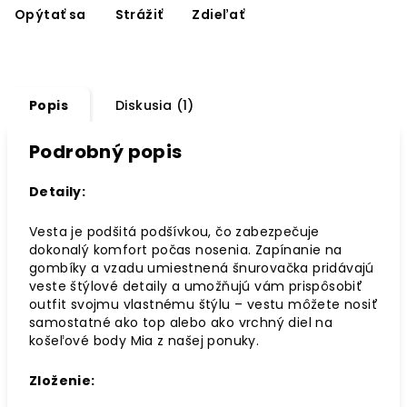
Opýtať sa
Strážiť
Zdieľať
Popis
Diskusia (1)
Podrobný popis
Detaily:
Vesta je podšitá podšívkou, čo zabezpečuje
dokonalý komfort počas nosenia. Zapínanie na
gombíky a vzadu umiestnená šnurovačka pridávajú
veste štýlové detaily a umožňujú vám prispôsobiť
outfit svojmu vlastnému štýlu – vestu môžete nosiť
samostatné ako top alebo ako vrchný diel na
košeľové body Mia z našej ponuky.
Zloženie: