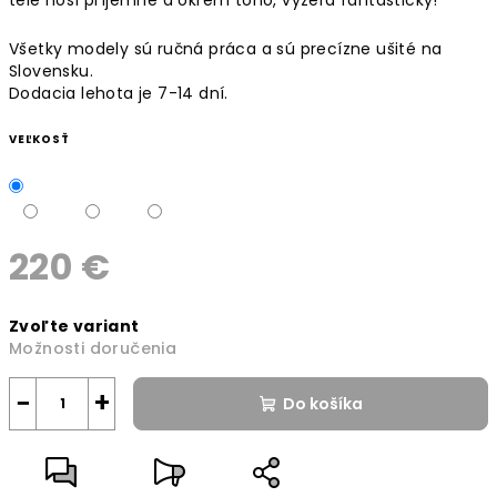
Všetky modely sú ručná práca a sú precízne ušité na
Slovensku.
Dodacia lehota je 7-14 dní.
VEĽKOSŤ
220 €
Jednotková
Zvoľte variant
cena:
Možnosti doručenia
−
+
Do košíka