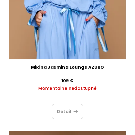
Mikina Jasmina Lounge AZURO
109 €
Momentálne nedostupné
Priemerné
hodnotenie
produktu
Detail
je
3,5
z
5