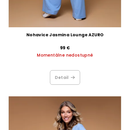
Nohavice Jasmina Lounge AZURO
99 €
Momentálne nedostupné
Priemerné
hodnotenie
produktu
Detail
je
3,1
z
5
hviezdičiek.