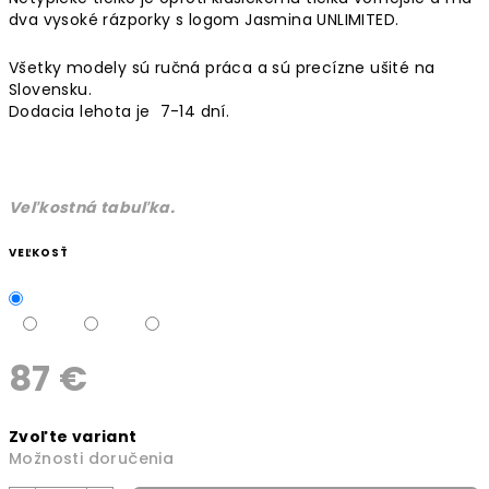
dva vysoké rázporky s logom Jasmina UNLIMITED.
Všetky modely sú ručná práca a sú precízne ušité na
Slovensku.
Dodacia lehota je 7-14 dní.
Veľkostná tabuľka.
VEĽKOSŤ
87 €
Jednotková
Zvoľte variant
cena:
Možnosti doručenia