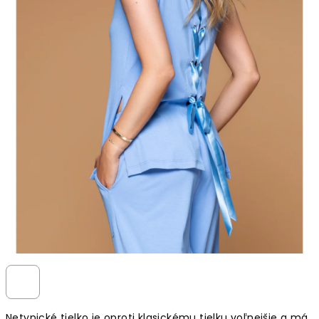
Netypické tielko je oproti klasickému tielku voľnejšie a má