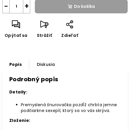
−
+
Do košíka
Opýtať sa
Strážiť
Zdieľať
Popis
Diskusia
Podrobný popis
Detaily:
Premyslená šnurovačka pozdĺž chrbta jemne
podčiarkne sexepíl, ktorý sa vo vás skrýva.
Zloženie: