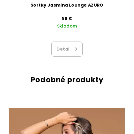
Šortky Jasmina Lounge AZURO
85 €
Skladom
Priemerné
hodnotenie
produktu
Detail
je
3,6
z
5
hviezdičiek.
Podobné produkty