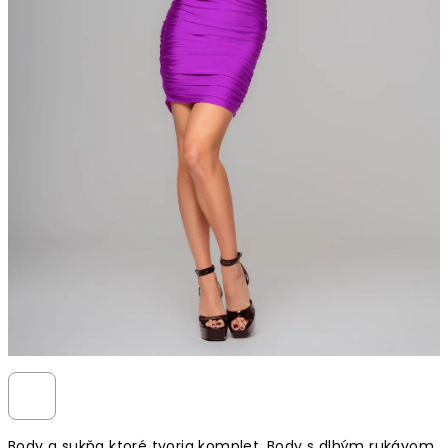
Body a sukňa ktoré tvoria komplet. Body s dlhým rukávom