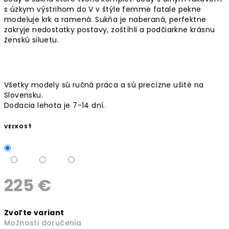
s úzkym výstrihom do V v štýle femme fatale pekne
modeluje krk a ramená. Sukňa je naberaná, perfektne
zakryje nedostatky postavy, zoštíhli a podčiarkne krásnu
ženskú siluetu.
Všetky modely sú ručná práca a sú precízne ušité na
Slovensku.
Dodacia lehota je 7-14 dní.
VEĽKOSŤ
225 €
Jednotková
Zvoľte variant
cena:
Možnosti doručenia