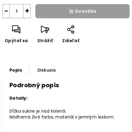
−
+
Do košíka
Opýtať sa
Strážiť
Zdieľať
Popis
Diskusia
Podrobný popis
Detaily:
Dĺžka sukne je nad kolená.
Nádherná živá farba, materiál s jemným leskom.