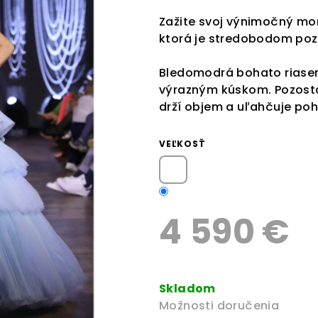
z
Zažite svoj výnimočný mo
5
ktorá je stredobodom poz
hviezdičiek.
Bledomodrá bohato riasen
výrazným kúskom. Pozostá
drží objem a uľahčuje poh
VEĽKOSŤ
4 590 €
Jednotková
cena:
Skladom
Možnosti doručenia