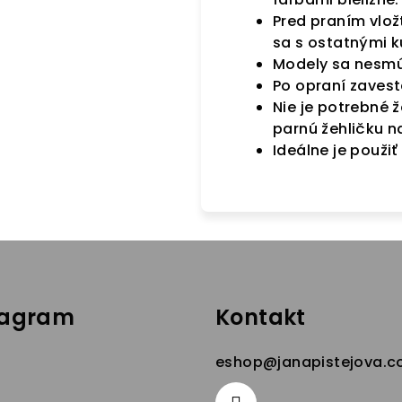
Pred praním vlož
sa s ostatnými 
Modely sa nesmú 
Po opraní zavest
Nie je potrebné ž
parnú žehličku n
Ideálne je použiť
tagram
Kontakt
eshop
@
janapistejova.