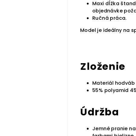
Maxi dĺžka štan
objednávke poža
Ručná práca.
Model je ideálny na s
Zloženie
Materiál hodváb 
55% polyamid 45
Údržba
Jemné pranie na
farbami bielizn