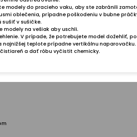
te modely do pracieho vaku, aby ste zabránili zamot
kusmi oblečenia, prípadne poškodeniu v bubne práčk
sušiť v sušičke.
e modely na vešiak aby uschli.
ehlenie. V prípade, že potrebujete model dožehliť, po
a najnižšej teplote prípadne vertikálnu naparovačku.
 čistiareň a dať róbu vyčistit chemicky.
com