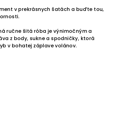
ment v prekrásnych šatách a buďte tou,
ornosti.
á ručne šitá róba je výnimočným a
va z body, sukne a spodničky, ktorá
yb v bohatej záplave volánov.