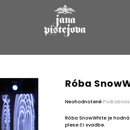
Róba SnowW
Priemerné
Neohodnotené
Podrobnos
hodnotenie
produktu
Róba SnowWhite je hodná 
je
plese či svadbe.
0,0