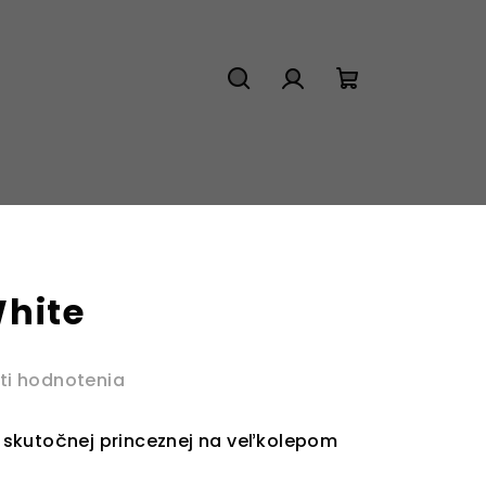
Hľadať
Prihlásenie
Nákupný
košík
hite
ti hodnotenia
skutočnej princeznej na veľkolepom