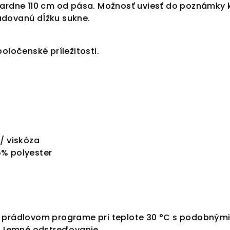
dardne 110 cm od pása. Možnosť uviesť do poznámky 
dovanú dĺžku sukne.
poločenské príležitosti.
/ viskóza
% polyester
 prádlovom programe pri teplote 30 °C s podobným
e. Jemné odstreďovanie.