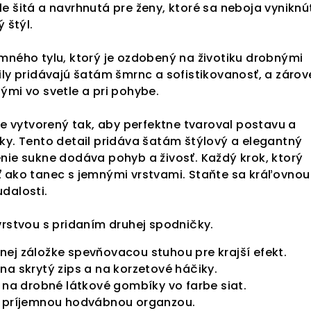
e šitá a navrhnutá pre ženy, ktoré sa neboja vyniknú
 štýl.
mného tylu, ktorý je ozdobený na životiku drobnými
ily pridávajú šatám šmrnc a sofistikovanosť, a zárov
ými vo svetle a pri pohybe.
 je vytvorený tak, aby perfektne tvaroval postavu a
ky. Tento detail pridáva šatám štýlový a elegantný
nie sukne dodáva pohyb a živosť. Každý krok, ktorý
ť ako tanec s jemnými vrstvami. S
taňte sa kráľovnou
dalosti.
vrstvou s pridaním druhej spodničky.
ej záložke spevňovacou stuhou pre krajší efekt.
na skrytý zips a na korzetové háčiky.
a na drobné látkové gombíky vo farbe siat.
á príjemnou hodvábnou organzou.