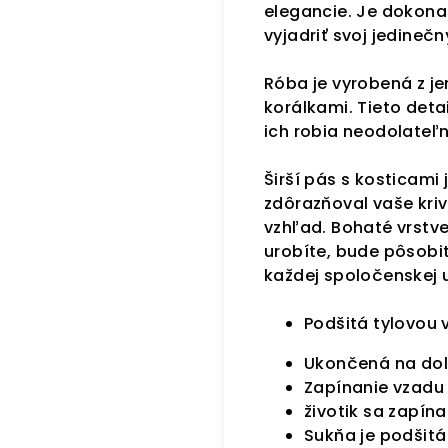
elegancie. Je dokonal
vyjadriť svoj jedinečný
Róba je vyrobená z je
korálkami. Tieto deta
ich robia neodolateľn
Širší pás s kosticami
zdôrazňoval vaše kriv
vzhľad.
Bohaté vrstve
urobíte, bude pôsobi
každej spoločenskej u
Podšitá tylovou 
Ukončená na doln
Zapínanie vzadu 
životik sa zapín
Sukňa je podšit