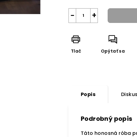
−
+
Tlač
Opýtať sa
Popis
Disku
Podrobný popis
Táto honosná róba pr