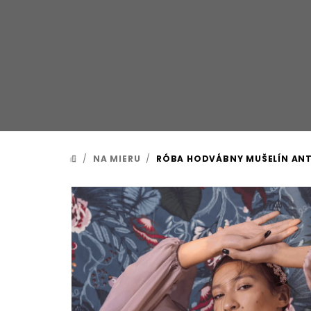
Prejsť
na
obsah
/
NA MIERU
/
RÓBA HODVÁBNY MUŠELÍN ANT
DOMOV