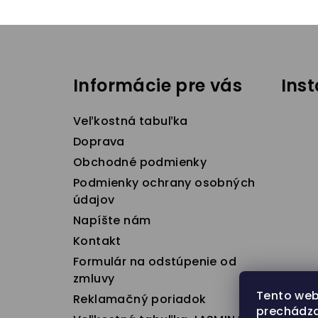
Z
á
Informácie pre vás
Ins
p
ä
Veľkostná tabuľka
t
Doprava
Obchodné podmienky
i
Podmienky ochrany osobných
e
údajov
Napíšte nám
Kontakt
Formulár na odstúpenie od
zmluvy
Tento web
Reklamačný poriadok
prechádza
S