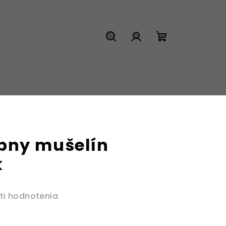
Hľadať
Prihlásenie
Nákupný
košík
bny mušelín
k
ti hodnotenia