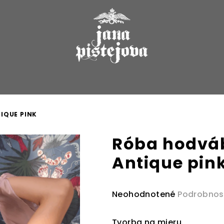
IQUE PINK
Róba hodvá
Antique pin
Priemerné
Neohodnotené
Podrobnos
hodnotenie
produktu
Tvorba na mieru.