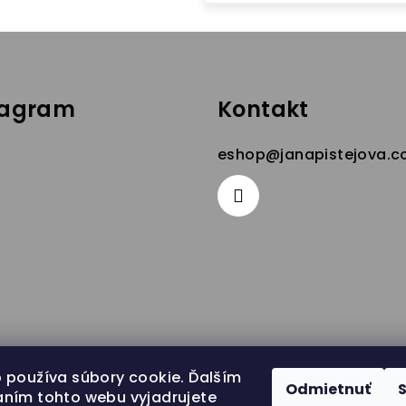
tagram
Kontakt
eshop
@
janapistejova.
 používa súbory cookie. Ďalším
Odmietnuť
ním tohto webu vyjadrujete
ledovať na Instagrame