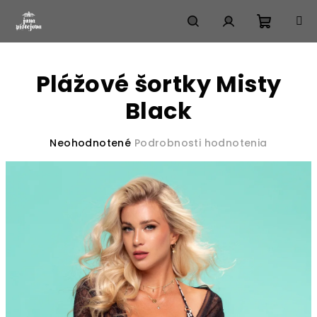
Prejsť
na
obsah
Nákup
Hľadať
Prihlásenie
Plážové šortky Misty
košík
Black
Priemerné
Neohodnotené
Podrobnosti hodnotenia
hodnotenie
produktu
je
0,0
z
5
hviezdičiek.