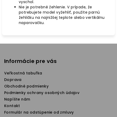
vyschol.
Nie je potrebné žehlenie. V prípade, že
potrebujete model vyžehliť, použite parnú
žehličku na najnižšej teplote alebo vertikálnu
naparovačku.
Z
á
p
Informácie pre vás
ä
Veľkostná tabuľka
t
Doprava
i
Obchodné podmienky
e
Podmienky ochrany osobných údajov
Napíšte nám
Kontakt
Formulár na odstúpenie od zmluvy