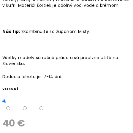
v kufri. Materiál šortiek je odolný voči vode a krémom.
Náš tip:
Skombinujte so županom Misty.
Všetky modely sú ručná práca a sú precízne ušité na
Slovensku.
Dodacia lehota je 7-14 dní.
VEĽKOSŤ
40 €