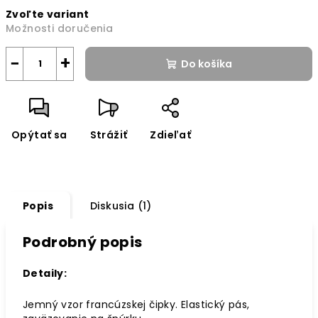
Jednotková
Zvoľte variant
cena:
Možnosti doručenia
−
+
Do košíka
Opýtať sa
Strážiť
Zdieľať
Popis
Diskusia (1)
Podrobný popis
Detaily:
Jemný vzor francúzskej čipky. Elastický pás,