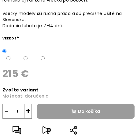
Všetky modely sú ručná práca a sú precízne ušité na
Slovensku.
Dodacia lehota je 7-14 dní.
VEĽKOSŤ
215 €
Jednotková
Zvoľte variant
cena:
Možnosti doručenia
−
+
Do košíka