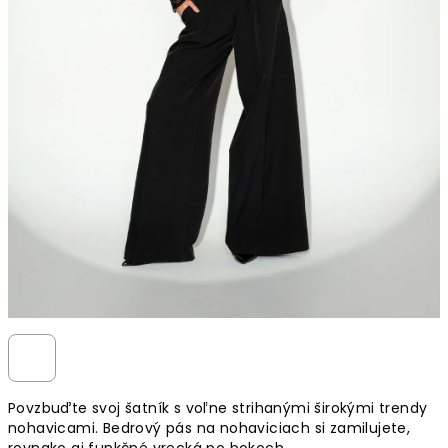
Povzbuďte svoj šatník s voľne strihanými širokými trendy
nohavicami. Bedrový pás na nohaviciach si zamilujete,
rovnako aj funkčné vrecká po bokoch.