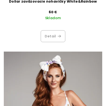
Dollar zaväzovacie nohavičky White&Rainbow
60 €
Skladom
Priemerné
hodnotenie
produktu
Detail
je
5,0
z
5
hviezdičiek.