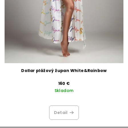
Dollar plážový župan White&Rainbow
160 €
Skladom
Priemerné
hodnotenie
produktu
Detail
je
4,0