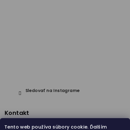
Sledovať na Instagrame
Kontakt
eshop
@
janapistejova.com
Tento web používa súbory cookie. Ďalším