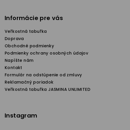
Z
z
5
á
hviezdičiek.
p
Informácie pre vás
ä
Veľkostná tabuľka
t
Doprava
i
Obchodné podmienky
e
Podmienky ochrany osobných údajov
Napíšte nám
Kontakt
Formulár na odstúpenie od zmluvy
Reklamačný poriadok
Veľkostná tabuľka JASMINA UNLIMITED
Instagram