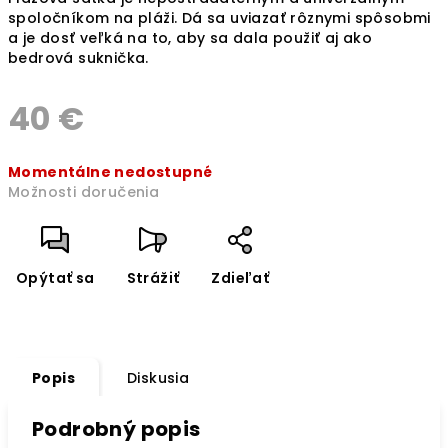
spoločníkom na pláži. Dá sa uviazať rôznymi spôsobmi
a je dosť veľká na to, aby sa dala použiť aj ako
bedrová suknička.
40 €
Jednotková
Momentálne nedostupné
cena:
Možnosti doručenia
Opýtať sa
Strážiť
Zdieľať
Popis
Diskusia
Podrobný popis