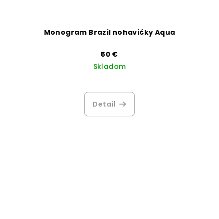
Monogram Brazil nohavičky Aqua
50 €
Skladom
Priemerné
hodnotenie
produktu
Detail
je
4,7
z
5
hviezdičiek.