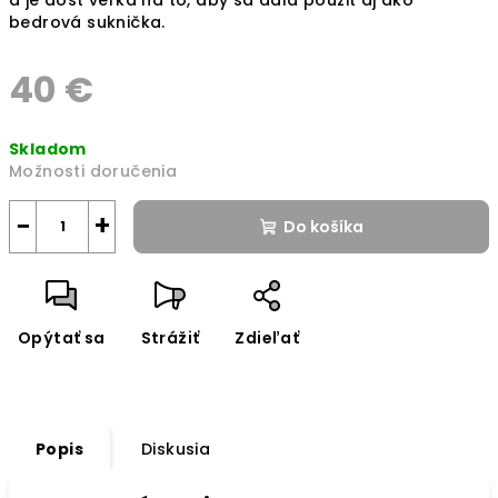
bedrová suknička.
40 €
Jednotková
Skladom
cena:
Možnosti doručenia
−
+
Do košíka
Opýtať sa
Strážiť
Zdieľať
Popis
Diskusia