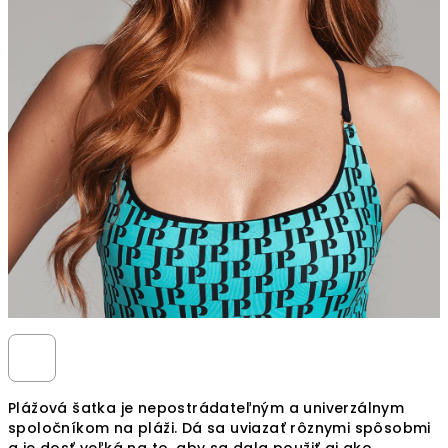
Plážová šatka je nepostrádateľným a univerzálnym
spoločníkom na pláži. Dá sa uviazať rôznymi spôsobmi
a je dosť veľká na to, aby sa dala použiť aj ako