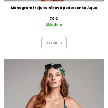
Monogram trojuholníková podprsenka Aqua
70 €
Skladom
Priemerné
hodnotenie
produktu
Detail
je
4,1
z
5
hviezdičiek.