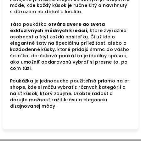
móde, kde každý kúsok je ručne šitý a navrhnutý
s dôrazom na detail a kvalitu.
Táto poukážka
otvára dvere do sveta
exkluzívnych módnych kreácií
, ktoré zvýraznia
osobnosť a štýl každú nositeľku. Či už ide o
elegantné šaty na špeciálnu príležitosť, alebo o
každodenné kúsky, ktoré pridajú šmrnc do vášho
šatníka, darčeková poukážka je ideálny spôsob,
ako umožniť obdarovanú vybrať si presne to, po
čom túži.
Poukážka je jednoducho použiteľná priamo na e-
shope, kde si môžu vybrať z rôznych kategórií a
nájsť kúsok, ktorý zaujme. Urobte radosť a
darujte možnosť zažiť krásu a eleganciu
dizajnovanej módy.