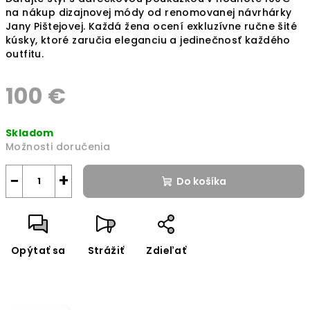
na nákup dizajnovej módy od renomovanej návrhárky
Jany Pištejovej. Každá žena ocení exkluzívne ručne šité
kúsky, ktoré zaručia eleganciu a jedinečnosť každého
outfitu.
100 €
Jednotková
Skladom
cena:
Možnosti doručenia
−
+
Do košíka
Opýtať sa
Strážiť
Zdieľať