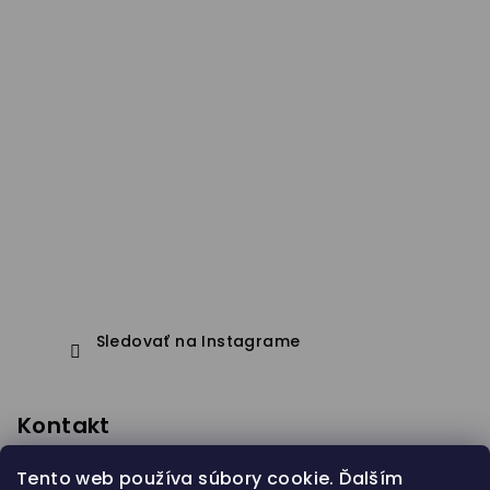
Sledovať na Instagrame
Kontakt
eshop
@
janapistejova.com
Tento web používa súbory cookie. Ďalším