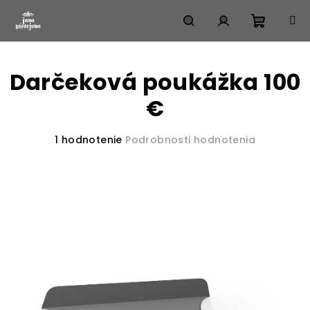
Prejsť
na
obsah
Nákup
Hľadať
Prihlásenie
Darčeková poukážka 100
košík
€
Priemerné
1 hodnotenie
Podrobnosti hodnotenia
hodnotenie
produktu
je
5,0
z
5
hviezdičiek.