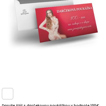
Darujte štýl s darčekovou poukážkou v hodnote 100€