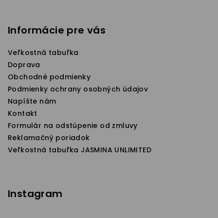
Z
á
p
Informácie pre vás
ä
Veľkostná tabuľka
t
Doprava
i
Obchodné podmienky
e
Podmienky ochrany osobných údajov
Napíšte nám
Kontakt
Formulár na odstúpenie od zmluvy
Reklamačný poriadok
Veľkostná tabuľka JASMINA UNLIMITED
Instagram