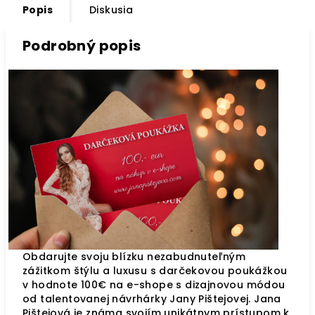
Popis
Diskusia
Podrobný popis
Obdarujte svoju blízku nezabudnuteľným
zážitkom štýlu a luxusu s darčekovou poukážkou
v hodnote 100€ na e-shope s dizajnovou módou
od talentovanej návrhárky Jany Pištejovej. Jana
Pištejová je známa svojím unikátnym prístupom k