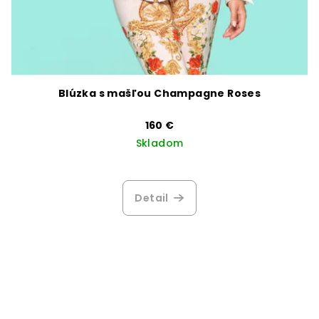
Blúzka s mašľou Champagne Roses
160 €
Skladom
Priemerné
hodnotenie
produktu
Detail
je
2,7
z
5
hviezdičiek.