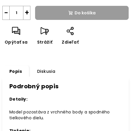
−
+
Do košíka
Opýtať sa
Strážiť
Zdieľať
Popis
Diskusia
Podrobný popis
Detaily:
Model pozostáva z vrchného body a spodného
tielkového dielu.
Zloženie: