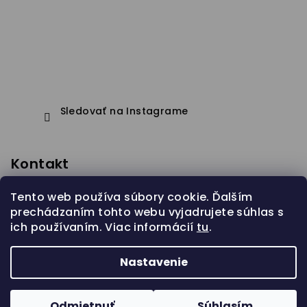
Sledovať na Instagrame
Kontakt
eshop
@
janapistejova.com
Tento web používa súbory cookie. Ďalším
prechádzaním tohto webu vyjadrujete súhlas s
ich používaním. Viac informácií
tu
.
Nastavenie
Copyright 2026
Jana Pistejova
. Všetky práva
vyhradené.
Odmietnuť
Súhlasím