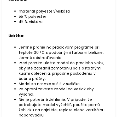
materiál polyester/viskóza
55 % polyester
45 % viskóza
Údržba:
Jemné pranie na prádlovom programe pri
teplote 30 °C s podobnými farbami bielizne.
Jemné odstreďovanie.
Pred praním uložte model do pracieho vaku,
aby ste zabránili zamotaniu sa s ostatnými
kusmi oblečenia, prípadne poškodeniu v
bubne práčky.
Model sa nesmie sušiť v sušičke.
Po opraní zaveste model na vešiak aby
vyschol.
Nie je potrebné žehlenie. V prípade, že
potrebujete model vyžehliť, použite parnú
žehličku na najnižšej teplote alebo vertikálnu
naparovačku.