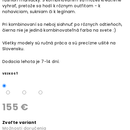
vyhrať, pretože sa hodí k rôznym outfitom - k
nohaviciam, sukniam či k legínam.
Pri kombinovaní sa neboj siahnuť po rôznych odtieňoch,
čierna nie je jediná kombinovateľná farba na svete :)
Všetky modely sú ručná práca a sú precízne ušité na
Slovensku.
Dodacia lehota je 7-14 dní.
VEĽKOSŤ
155 €
Jednotková
Zvoľte variant
cena:
Možnosti doručenia