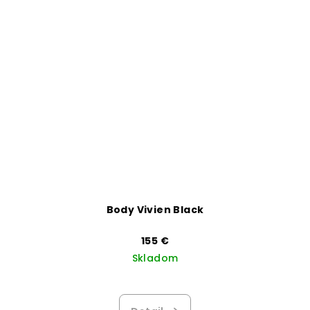
Body Vivien Black
155 €
Skladom
Priemerné
hodnotenie
produktu