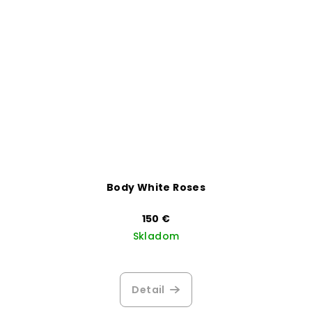
Body White Roses
150 €
Skladom
Priemerné
hodnotenie
produktu
Detail
je