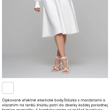
Čipkované efektné elastické body/blúzka s manžetami a
viazaním na tenkú šnúrku patrí do zbierky každej poriadnej
fashion maniačky. S kombinovaním sa môžeš kreatívne