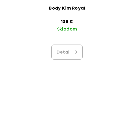
Body Kim Royal
135 €
Skladom
Priemerné
hodnotenie
produktu
Detail
je
4,0
z
5
hviezdičiek.